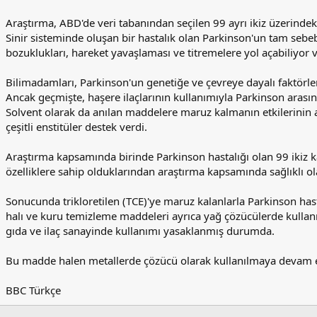
Araştırma, ABD'de veri tabanından seçilen 99 ayrı ikiz üzerindek
Sinir sisteminde oluşan bir hastalık olan Parkinson'un tam sebe
bozuklukları, hareket yavaşlaması ve titremelere yol açabiliyor 
Bilimadamları, Parkinson'un genetiğe ve çevreye dayalı faktörlere
Ancak geçmişte, haşere ilaçlarının kullanımıyla Parkinson arasında
Solvent olarak da anılan maddelere maruz kalmanın etkilerinin 
çeşitli enstitüler destek verdi.
Araştırma kapsamında birinde Parkinson hastalığı olan 99 ikiz ka
özelliklere sahip olduklarından araştırma kapsamında sağlıklı ol
Sonucunda trikloretilen (TCE)'ye maruz kalanlarla Parkinson hastal
halı ve kuru temizleme maddeleri ayrıca yağ çözücülerde kullanıl
gıda ve ilaç sanayinde kullanımı yasaklanmış durumda.
Bu madde halen metallerde çözücü olarak kullanılmaya devam e
BBC Türkçe