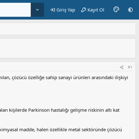
Giriş Yap
Kayıt Ol
#1
ılan, çözücü özelliğe sahip sanayi ürünleri arasındaki ilişkiyi
an kişilerde Parkinson hastalığı gelişme riskinin altı kat
 kimyasal madde, halen özellikle metal sektöründe çözücü