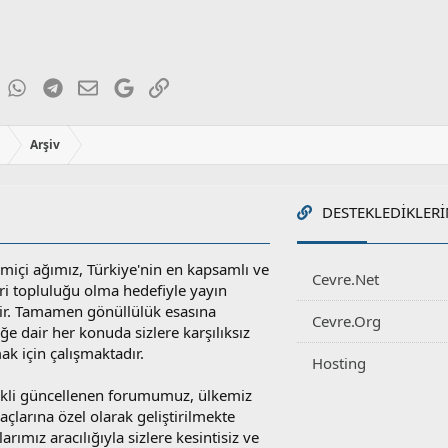
ky
inkedIn
WhatsApp
Telegram
E-posta
Google
Link
ı
Arşiv
DESTEKLEDIKLERI
miçi ağımız, Türkiye'nin en kapsamlı ve
Cevre.Net
ri topluluğu olma hedefiyle yayın
r. Tamamen gönüllülük esasına
Cevre.Org
e dair her konuda sizlere karşılıksız
ak için çalışmaktadır.
Hosting
rekli güncellenen forumumuz, ülkemiz
yaçlarına özel olarak geliştirilmekte
rımız aracılığıyla sizlere kesintisiz ve