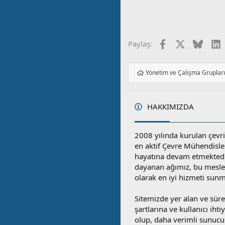
Facebook
X
Blues
L
Paylaş:
Yönetim ve Çalışma Gruplar
HAKKIMIZDA
2008 yılında kurulan çevri
en aktif Çevre Mühendisle
hayatına devam etmektedi
dayanan ağımız, bu mesleğ
olarak en iyi hizmeti sunm
Sitemizde yer alan ve sü
şartlarına ve kullanıcı ihti
olup, daha verimli sunucula