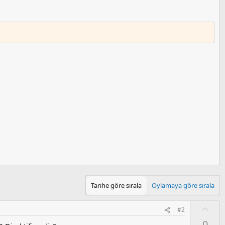
Tarihe göre sırala
Oylamaya göre sırala
O
#2
y
0