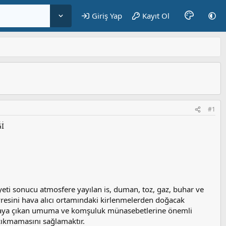
Giriş Yap
Kayıt Ol
#1
İ
iyeti sonucu atmosfere yayılan is, duman, toz, gaz, buhar ve
evresini hava alıcı ortamındaki kirlenmelerden doğacak
rtaya çıkan umuma ve komşuluk münasebetlerine önemli
 çıkmamasını sağlamaktır.