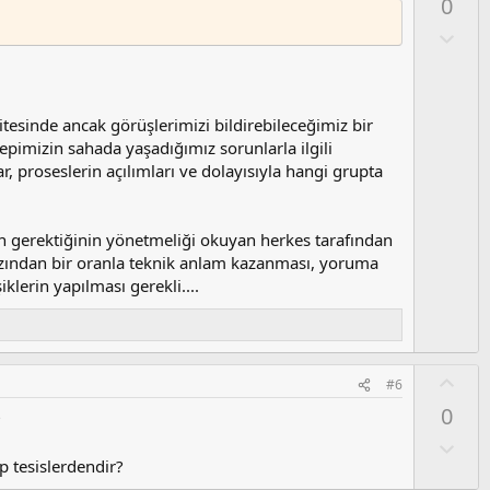
0
l
a
O
l
u
m
s
sitesinde ancak görüşlerimizi bildirebileceğimiz bir
u
imizin sahada yaşadığımız sorunlarla ilgili
z
r, proseslerin açılımları ve dolayısıyla hangi grupta
o
y
l
n gerektiğinin yönetmeliği okuyan herkes tarafından
a
 azından bir oranla teknik anlam kazanması, yoruma
iklerin yapılması gerekli....
O
#6
y
0
?
l
a
O
l
p tesislerdendir?