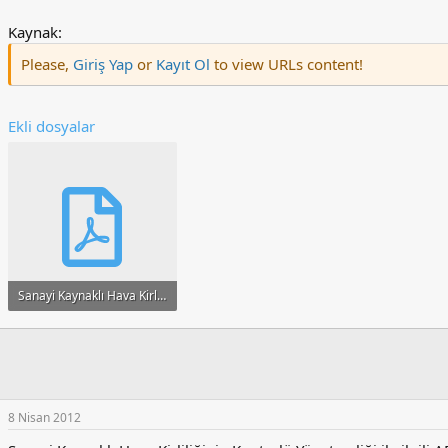
Kaynak:
Please,
Giriş Yap
or
Kayıt Ol
to view URLs content!
Ekli dosyalar
Sanayi Kaynaklı Hava Kirliliğinin Kontrolü Yönetmeliği.pdf
335.2 KB · Görüntüleme: 198
8 Nisan 2012