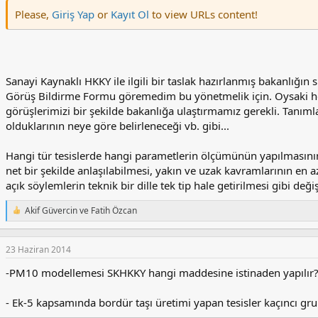
l
Please,
Giriş Yap
or
Kayıt Ol
to view URLs content!
e
r
:
Sanayi Kaynaklı HKKY ile ilgili bir taslak hazırlanmış bakanlığın 
Görüş Bildirme Formu göremedim bu yönetmelik için. Oysaki hep
görüşlerimizi bir şekilde bakanlığa ulaştırmamız gerekli. Tanımla
olduklarının neye göre belirleneceği vb. gibi...
Hangi tür tesislerde hangi parametlerin ölçümünün yapılmasını
net bir şekilde anlaşılabilmesi, yakın ve uzak kavramlarının en
açık söylemlerin teknik bir dille tek tip hale getirilmesi gibi değiş
Akif Güvercin
ve
Fatih Özcan
T
e
p
k
23 Haziran 2014
i
-PM10 modellemesi SKHKKY hangi maddesine istinaden yapılır
l
e
r
- Ek-5 kapsamında bordür taşı üretimi yapan tesisler kaçıncı gru
: