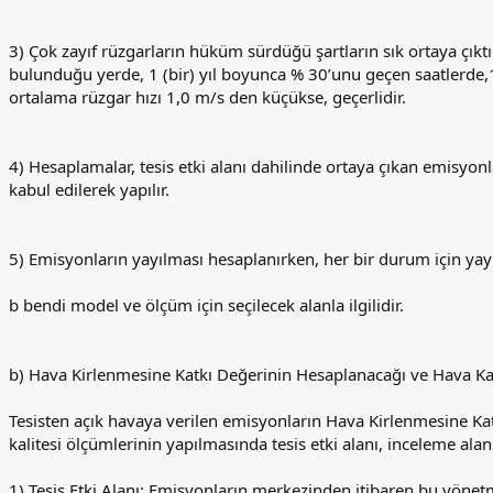
3) Çok zayıf rüzgarların hüküm sürdüğü şartların sık ortaya çıkt
bulunduğu yerde, 1 (bir) yıl boyunca % 30’unu geçen saatlerde,1
ortalama rüzgar hızı 1,0 m/s den küçükse, geçerlidir.
4) Hesaplamalar, tesis etki alanı dahilinde ortaya çıkan emisyon
kabul edilerek yapılır.
5) Emisyonların yayılması hesaplanırken, her bir durum için yayıl
b bendi model ve ölçüm için seçilecek alanla ilgilidir.
b) Hava Kirlenmesine Katkı Değerinin Hesaplanacağı ve Hava Kal
Tesisten açık havaya verilen emisyonların Hava Kirlenmesine K
kalitesi ölçümlerinin yapılmasında tesis etki alanı, inceleme alanı
1) Tesis Etki Alanı: Emisyonların merkezinden itibaren bu yönetm