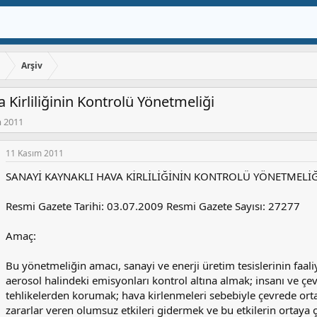
ı
Arşiv
 Kirliliğinin Kontrolü Yönetmeliği
m 2011
11 Kasım 2011
SANAYİ KAYNAKLI HAVA KİRLİLİĞİNİN KONTROLÜ YÖNETMELİĞ
Resmi Gazete Tarihi: 03.07.2009 Resmi Gazete Sayısı: 27277
Amaç:
Bu yönetmeliğin amacı, sanayi ve enerji üretim tesislerinin faal
aerosol halindeki emisyonları kontrol altına almak; insanı ve ç
tehlikelerden korumak; hava kirlenmeleri sebebiyle çevrede o
zararlar veren olumsuz etkileri gidermek ve bu etkilerin ortaya