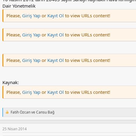
Dair Yönetmelik
Please,
Giriş Yap
or
Kayıt Ol
to view URLs content!
Please,
Giriş Yap
or
Kayıt Ol
to view URLs content!
Please,
Giriş Yap
or
Kayıt Ol
to view URLs content!
Kaynak:
Please,
Giriş Yap
or
Kayıt Ol
to view URLs content!
Fatih Özcan
ve
Cansu Bağ
T
e
p
k
25 Nisan 2014
i