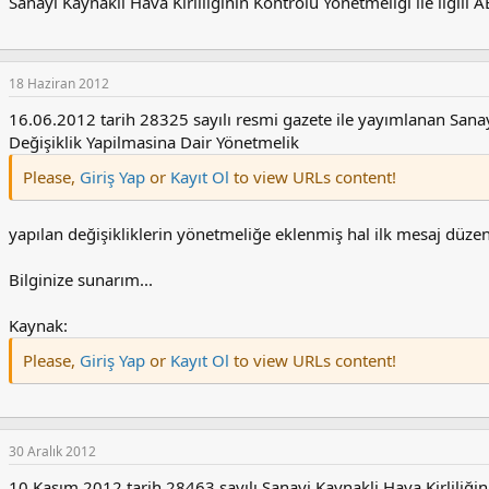
Sanayi Kaynaklı Hava Kirliliğinin Kontrolü Yönetmeliği ile ilgili A
18 Haziran 2012
16.06.2012 tarih 28325 sayılı resmi gazete ile yayımlanan Sanay
Değişiklik Yapilmasina Dair Yönetmelik
Please,
Giriş Yap
or
Kayıt Ol
to view URLs content!
yapılan değişikliklerin yönetmeliğe eklenmiş hal ilk mesaj düzen
Bilginize sunarım...
Kaynak:
Please,
Giriş Yap
or
Kayıt Ol
to view URLs content!
30 Aralık 2012
10 Kasım 2012 tarih 28463 sayılı Sanayi Kaynakli Hava Kirliliği