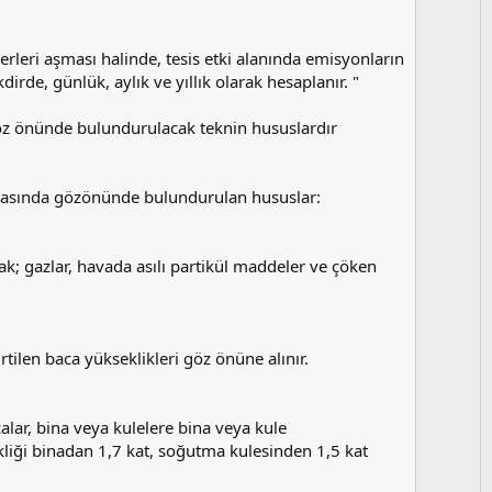
o
y
l
ğerleri aşması halinde, tesis etki alanında emisyonların
a
rde, günlük, aylık ve yıllık olarak hesaplanır. "
öz önünde bulundurulacak teknin hususlardır
masında gözönünde bulundurulan hususlar:
ak; gazlar, havada asılı partikül maddeler ve çöken
irtilen baca yükseklikleri göz önüne alınır.
calar, bina veya kulelere bina veya kule
kliği binadan 1,7 kat, soğutma kulesinden 1,5 kat