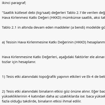
ikinci paragraf;
"Saatlik kütlesel debi (kg/saat) değerleri Tablo 2.1’de verilen de
Hava Kirlenmesi Katkı Değeri (HKKD) mümkünse saatlik, aksi takdi
Tablo 2.1 in altında devam eden maddeler (a bendi) modelde g
a) Tesisin Hava Kirlenmesine Katkı Değerinin (HKKD) hesaplan
Hava Kirlenmesine Katkı Değerleri, aşağıdaki faktörler ele alınar
tozlar için hesaplanır.
1) Tesis etki alanındaki topoğrafik yapının etkileri ve Ek-4 de bel
2) Tesis etki alanındaki binaların etkisi göz önüne alınır. Eğer ba
yüksekliklerinin 4 katından daha az uzaklıklarda ise: baca yükse
fazla olduğu takdirde, binaların etkisi ihmal edilir.