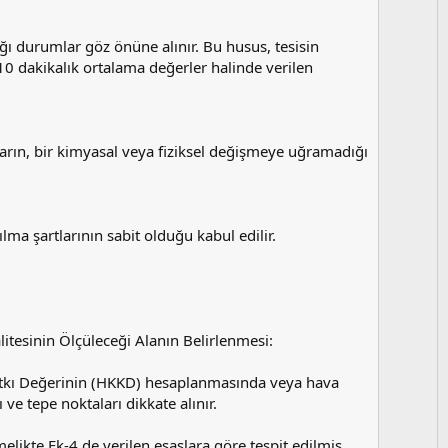
ığı durumlar göz önüne alınır. Bu husus, tesisin
0 dakikalık ortalama değerler halinde verilen
ların, bir kimyasal veya fiziksel değişmeye uğramadığı
ma şartlarının sabit olduğu kabul edilir.
itesinin Ölçüleceği Alanın Belirlenmesi:
atkı Değerinin (HKKD) hesaplanmasında veya hava
 ve tepe noktaları dikkate alınır.
elikte Ek-4 de verilen esaslara göre tespit edilmiş