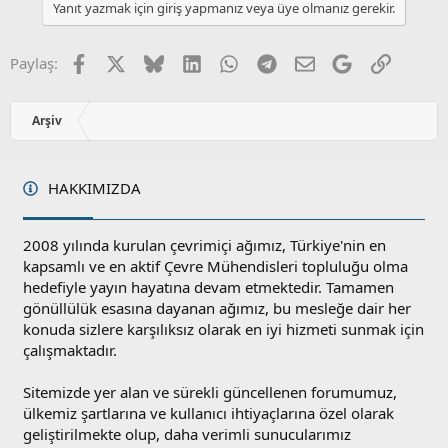
Yanıt yazmak için giriş yapmanız veya üye olmanız gerekir.
Facebook
X
Bluesky
LinkedIn
WhatsApp
Telegram
E-posta
Google
Link
Paylaş:
Arşiv
HAKKIMIZDA
2008 yılında kurulan çevrimiçi ağımız, Türkiye'nin en
kapsamlı ve en aktif Çevre Mühendisleri topluluğu olma
hedefiyle yayın hayatına devam etmektedir. Tamamen
gönüllülük esasına dayanan ağımız, bu mesleğe dair her
konuda sizlere karşılıksız olarak en iyi hizmeti sunmak için
çalışmaktadır.
Sitemizde yer alan ve sürekli güncellenen forumumuz,
ülkemiz şartlarına ve kullanıcı ihtiyaçlarına özel olarak
geliştirilmekte olup, daha verimli sunucularımız