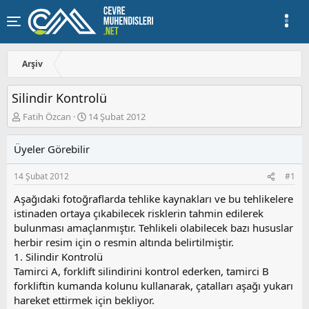
Arşiv
Silindir Kontrolü
K
B
Fatih Özcan
14 Şubat 2012
o
a
n
ş
Üyeler Görebilir
u
l
y
a
14 Şubat 2012
#1
u
n
b
g
Aşağıdaki fotoğraflarda tehlike kaynakları ve bu tehlikelere
a
ı
istinaden ortaya çıkabilecek risklerin tahmin edilerek
ş
ç
bulunması amaçlanmıştır. Tehlikeli olabilecek bazı hususlar
l
t
a
a
herbir resim için o resmin altında belirtilmiştir.
t
r
1. Silindir Kontrolü
a
i
Tamirci A, forklift silindirini kontrol ederken, tamirci B
n
h
forkliftin kumanda kolunu kullanarak, çatalları aşağı yukarı
i
hareket ettirmek için bekliyor.