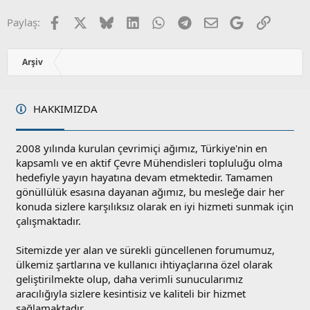
Facebook
X
Bluesky
LinkedIn
WhatsApp
Telegram
E-posta
Google
Link
Paylaş:
Arşiv
HAKKIMIZDA
2008 yılında kurulan çevrimiçi ağımız, Türkiye'nin en
kapsamlı ve en aktif Çevre Mühendisleri topluluğu olma
hedefiyle yayın hayatına devam etmektedir. Tamamen
gönüllülük esasına dayanan ağımız, bu mesleğe dair her
konuda sizlere karşılıksız olarak en iyi hizmeti sunmak için
çalışmaktadır.
Sitemizde yer alan ve sürekli güncellenen forumumuz,
ülkemiz şartlarına ve kullanıcı ihtiyaçlarına özel olarak
geliştirilmekte olup, daha verimli sunucularımız
aracılığıyla sizlere kesintisiz ve kaliteli bir hizmet
sağlamaktadır.