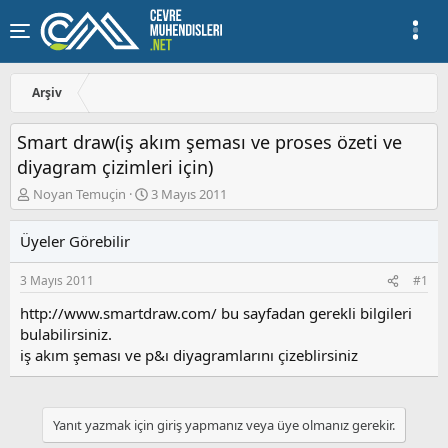
Arşiv
Smart draw(iş akım şeması ve proses özeti ve
diyagram çizimleri için)
K
B
Noyan Temuçin
3 Mayıs 2011
o
a
n
ş
Üyeler Görebilir
u
l
y
a
3 Mayıs 2011
#1
u
n
b
g
http://www.smartdraw.com/ bu sayfadan gerekli bilgileri
a
ı
bulabilirsiniz.
ş
ç
iş akım şeması ve p&ı diyagramlarını çizeblirsiniz
l
t
a
a
t
r
a
i
Yanıt yazmak için giriş yapmanız veya üye olmanız gerekir.
n
h
i