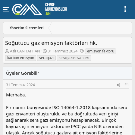
Yönetim Sistemleri
Soğutucu gaz emisyon faktörleri hk.
K
B
E
Aslı CAN TATHAN
31 Temmuz 2024
emisyon faktörü
o
a
t
karbon emisyon
seragazı
seragazıenvanteri
n
ş
i
u
l
k
y
a
e
Üyeler Görebilir
u
n
t
b
g
l
31 Temmuz 2024
#1
a
ı
e
ş
ç
r
Merhaba,
l
t
a
a
Firmamız bünyesinde ISO 14064-1:2018 kapsamında sera
t
r
gazı envanteri oluşturuldu ve bu doğrultuda veri girişi
a
i
sağlanarak sera gazı emisyonu hesaplanacak. Bir çok
n
h
kaynak için emisyon faktörüne IPCC ya da NIR üzerinden
i
ulaştık. Ancak soğutucu gazlara ait emisyon faktörlerine