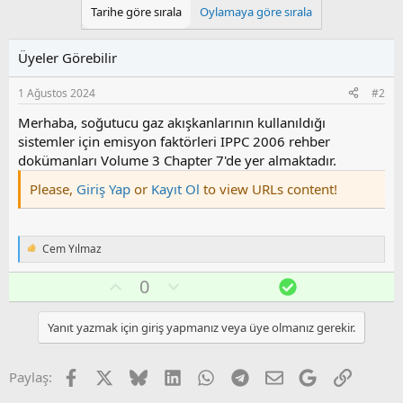
Tarihe göre sırala
Oylamaya göre sırala
Üyeler Görebilir
1 Ağustos 2024
#2
Merhaba, soğutucu gaz akışkanlarının kullanıldığı
sistemler için emisyon faktörleri IPPC 2006 rehber
dokümanları Volume 3 Chapter 7'de yer almaktadır.
Please,
Giriş Yap
or
Kayıt Ol
to view URLs content!
Cem Yılmaz
T
e
O
O
Ç
0
p
k
y
l
ö
i
l
u
z
l
Yanıt yazmak için giriş yapmanız veya üye olmanız gerekir.
a
m
ü
e
s
m
r
:
u
Facebook
X
Bluesky
LinkedIn
WhatsApp
Telegram
E-posta
Google
Link
Paylaş:
z