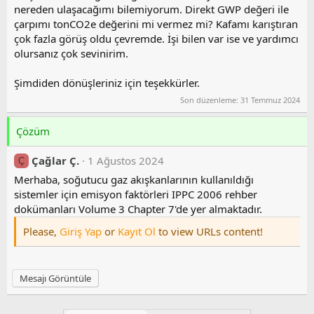
nereden ulaşacağımı bilemiyorum. Direkt GWP değeri ile
çarpımı tonCO2e değerini mi vermez mi? Kafamı karıştıran
çok fazla görüş oldu çevremde. İşi bilen var ise ve yardımcı
olursanız çok sevinirim.
Şimdiden dönüşleriniz için teşekkürler.
Son düzenleme:
31 Temmuz 2024
Çözüm
Çağlar Ç.
1 Ağustos 2024
Ç
Merhaba, soğutucu gaz akışkanlarının kullanıldığı
sistemler için emisyon faktörleri IPPC 2006 rehber
dokümanları Volume 3 Chapter 7'de yer almaktadır.
Please,
Giriş Yap
or
Kayıt Ol
to view URLs content!
Mesajı Görüntüle