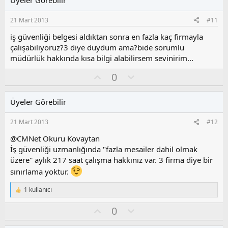
a
m
s
21 Mart 2013
#11
u
z
iş güvenliği belgesi aldıktan sonra en fazla kaç firmayla
o
çalışabiliyoruz?3 diye duydum ama?bide sorumlu
y
müdürlük hakkında kısa bilgi alabilirsem sevinirim...
l
a
O
O
0
y
l
l
u
Üyeler Görebilir
a
m
s
21 Mart 2013
#12
u
z
@CMNet Okuru Kovaytan
o
İş güvenliği uzmanlığında "fazla mesailer dahil olmak
y
üzere'' aylık 217 saat çalışma hakkınız var. 3 firma diye bir
l
sınırlama yoktur.
a
1 kullanıcı
T
e
O
O
0
p
k
y
l
i