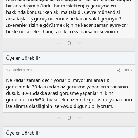
o
bir arkadaşımla (farklı bir meslekten) iş görüşmeleri
y
hakkında konuşurken aklıma takıldı. Çevre mühendisi
l
arkadaşlar iş görüşmelerinde ne kadar vakit geçiriyor?
a
İşverenler sizinle görüşmek için ne kadar zaman ayırıyor?
bekleme süreleri hariç tabi ki. cevaplarsanız sevinirim.
O
O
0
y
l
l
u
Üyeler Görebilir
a
m
s
12 Haziran 2013
#16
u
z
Ne kadar zaman geciriyorlar bilmiyorum ama ilk
o
gorusmede 30dakikadan az gorusme yapanlarin sansinin
y
dusuk, 30-45dakka arasi gorusme yapanlarin ikinci
l
gorusme icin %50, bu surelin uzerinde gorusme yapanlarin
a
ise alinma olasiliginin ise %90oldugunu biliyorum.
O
O
0
y
l
l
u
Üyeler Görebilir
a
m