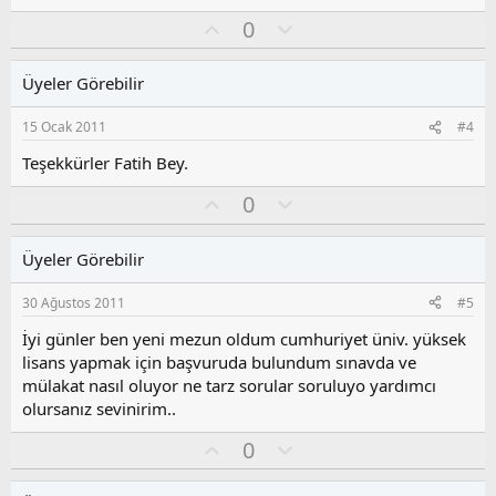
e
O
O
0
p
k
y
l
i
l
u
l
Üyeler Görebilir
a
m
e
s
r
15 Ocak 2011
#4
:
u
z
Teşekkürler Fatih Bey.
o
O
O
0
y
y
l
l
l
u
a
Üyeler Görebilir
a
m
s
30 Ağustos 2011
#5
u
z
İyi günler ben yeni mezun oldum cumhuriyet üniv. yüksek
o
lisans yapmak için başvuruda bulundum sınavda ve
y
mülakat nasıl oluyor ne tarz sorular soruluyo yardımcı
l
olursanız sevinirim..
a
O
O
0
y
l
l
u