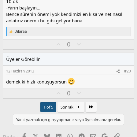
z
10 dk
o
-Yarın başlayın...
y
Bence sürenin önemi yok kendimizi en kısa ve net nasıl
l
anlatırız önemli bu gibi geliyor bana.
a
Dilaraa
T
e
O
O
0
p
k
y
l
i
l
u
l
Üyeler Görebilir
a
m
e
s
r
12 Haziran 2013
#20
:
u
z
demek ki hızlı konuşuyorsun
o
y
O
O
0
l
y
l
a
l
u
Son
1 of 5
Sonraki
a
m
s
Yanıt yazmak için giriş yapmanız veya üye olmanız gerekir.
u
z
o
Facebook
X
Bluesky
LinkedIn
WhatsApp
Telegram
E-posta
Google
Link
Paylaş: