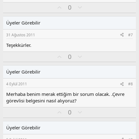
e
O
O
0
p
k
y
l
i
l
u
l
Üyeler Görebilir
a
m
e
s
r
31 Ağustos 2011
#7
:
u
z
Teşekkürler.
o
O
O
0
y
y
l
l
l
u
a
Üyeler Görebilir
a
m
s
4 Eylül 2011
#8
u
z
Merhaba benim merak ettiğim bir sorum olacak. .Çevre
o
görevlisi belgesini nasıl alıyoruz?
y
O
O
l
0
y
l
a
l
u
Üyeler Görebilir
a
m
s