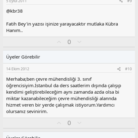
5 Eylül 2011
#9
u
z
@kbr38
o
y
Fatih Bey'in yazısı işinize yarayacaktır mutlaka Kübra
l
Hanım..
a
O
O
0
y
l
l
u
Üyeler Görebilir
a
m
s
14 Ekim 2012
#10
u
z
Merhaba;ben çevre mühendisliği 3. sınıf
o
öğrencisiyim.İstanbul da ders saatlerim dışında çalışıp
y
kendimi geliştirebileceğim aynı zamanda azda olsa bi
l
miktar kazanabileceğim çevre mühendisliği alannda
a
hizmet veren bir yerde çalışmak istiyorum.Yardımcı
olursanız sevinirim.
O
O
0
y
l
l
u
Üyeler Görebilir