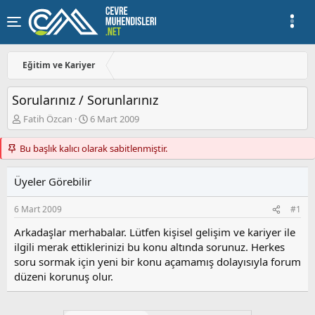
Eğitim ve Kariyer
Sorularınız / Sorunlarınız
K
B
Fatih Özcan
6 Mart 2009
o
a
n
ş
Bu başlık kalıcı olarak sabitlenmiştir.
u
l
y
a
Üyeler Görebilir
u
n
b
g
a
ı
6 Mart 2009
#1
ş
ç
Arkadaşlar merhabalar. Lütfen kişisel gelişim ve kariyer ile
l
t
a
a
ilgili merak ettiklerinizi bu konu altında sorunuz. Herkes
t
r
soru sormak için yeni bir konu açamamış dolayısıyla forum
a
i
düzeni korunuş olur.
n
h
i