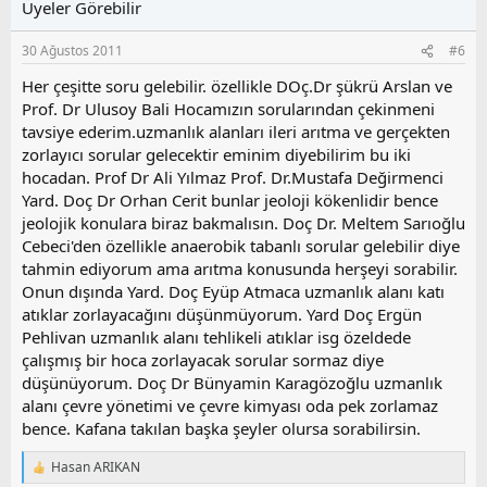
Üyeler Görebilir
a
m
s
30 Ağustos 2011
#6
u
z
Her çeşitte soru gelebilir. özellikle DOç.Dr şükrü Arslan ve
o
Prof. Dr Ulusoy Bali Hocamızın sorularından çekinmeni
y
tavsiye ederim.uzmanlık alanları ileri arıtma ve gerçekten
l
zorlayıcı sorular gelecektir eminim diyebilirim bu iki
a
hocadan. Prof Dr Ali Yılmaz Prof. Dr.Mustafa Değirmenci
Yard. Doç Dr Orhan Cerit bunlar jeoloji kökenlidir bence
jeolojik konulara biraz bakmalısın. Doç Dr. Meltem Sarıoğlu
Cebeci'den özellikle anaerobik tabanlı sorular gelebilir diye
tahmin ediyorum ama arıtma konusunda herşeyi sorabilir.
Onun dışında Yard. Doç Eyüp Atmaca uzmanlık alanı katı
atıklar zorlayacağını düşünmüyorum. Yard Doç Ergün
Pehlivan uzmanlık alanı tehlikeli atıklar isg özeldede
çalışmış bir hoca zorlayacak sorular sormaz diye
düşünüyorum. Doç Dr Bünyamin Karagözoğlu uzmanlık
alanı çevre yönetimi ve çevre kimyası oda pek zorlamaz
bence. Kafana takılan başka şeyler olursa sorabilirsin.
Hasan ARIKAN
T