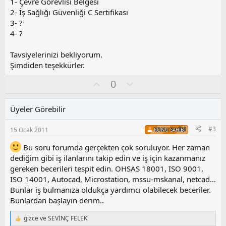
1- Çevre Görevlisi Belgesi
2- İş Sağlığı Güvenliği C Sertifikası
3- ?
4- ?
Tavsiyelerinizi bekliyorum.
Şimdiden teşekkürler.
O
O
0
y
l
l
u
Üyeler Görebilir
a
m
s
#3
15 Ocak 2011
KONU SAHIBI
u
z
Bu soru forumda gerçekten çok soruluyor. Her zaman
o
dediğim gibi iş ilanlarını takip edin ve iş için kazanmanız
y
gereken becerileri tespit edin. OHSAS 18001, ISO 9001,
l
ISO 14001, Autocad, Microstation, mssu-mskanal, netcad...
a
Bunlar iş bulmanıza oldukça yardımcı olabilecek beceriler.
Bunlardan başlayın derim..
gizce
ve
SEVİNÇ FELEK
T