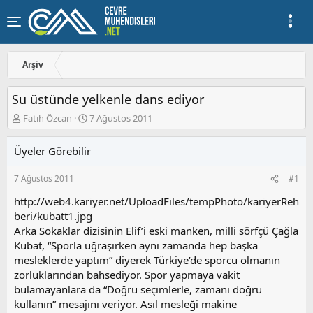
Arşiv
Su üstünde yelkenle dans ediyor
K
B
Fatih Özcan
7 Ağustos 2011
o
a
n
ş
Üyeler Görebilir
u
l
y
a
7 Ağustos 2011
#1
u
n
b
g
http://web4.kariyer.net/UploadFiles/tempPhoto/kariyerReh
a
ı
beri/kubatt1.jpg
ş
ç
Arka Sokaklar dizisinin Elif’i eski manken, milli sörfçü Çağla
l
t
a
a
Kubat, “Sporla uğraşırken aynı zamanda hep başka
t
r
mesleklerde yaptım” diyerek Türkiye’de sporcu olmanın
a
i
zorluklarından bahsediyor. Spor yapmaya vakit
n
h
bulamayanlara da “Doğru seçimlerle, zamanı doğru
i
kullanın” mesajını veriyor. Asıl mesleği makine