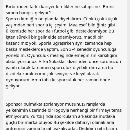
Birbirinden farklı kariyer kimliklerine sahipsiniz. Birinci
sırada hangisi geliyor?
Sporcu kimliğin ön planda diyebilirim. Çünkü çok küçük
yaşımdan beri sporla iç içeyim. Maalesef bildiğiniz gibi
ülkemizde her spor dalı futbol gibi desteklenmiyor. Bu
işten sürekli bir gelir elde edemiyoruz, maddi bir
kazancımız yok. Sporla uğraşırken aynı zamanda hep
başka mesleklerde yaptım. Son 3-4 senedir oyunculuğa
yöneldim. Oyunculuk mesleğinde emeğinizin karşılığını
alabiliyorsunuz. Arka Sokaklar dizisinden önce sorunuzun
yanıtı olarak tamamen sporculuk diyebilirdim ama bu
dizideki karakterimi çok seviyor ve keyif alarak
oynuyorum. Ama tabii ki sporculuk her zaman önde
geliyor.
Sponsor bulmakta zorlanıyor musunuz?Yarışlarda
yelkenimin üzerinde bir logoyla herhangi bir firmayı temsil
etmiyorum. Yurtdışında sporcuların arkasında mutlaka
güçlü bir marka oluyor. Bu şekilde daha iyi olanaklarla
antreman yapma fırsatı yakalıyorlar. Dediğim gibi bizim