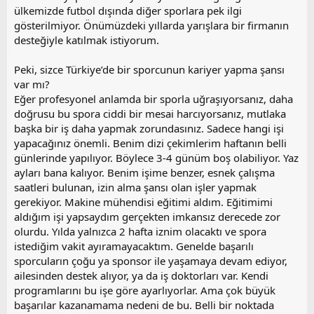
ülkemizde futbol dışında diğer sporlara pek ilgi
gösterilmiyor. Önümüzdeki yıllarda yarışlara bir firmanın
desteğiyle katılmak istiyorum.
Peki, sizce Türkiye’de bir sporcunun kariyer yapma şansı
var mı?
Eğer profesyonel anlamda bir sporla uğraşıyorsanız, daha
doğrusu bu spora ciddi bir mesai harcıyorsanız, mutlaka
başka bir iş daha yapmak zorundasınız. Sadece hangi işi
yapacağınız önemli. Benim dizi çekimlerim haftanın belli
günlerinde yapılıyor. Böylece 3-4 günüm boş olabiliyor. Yaz
ayları bana kalıyor. Benim işime benzer, esnek çalışma
saatleri bulunan, izin alma şansı olan işler yapmak
gerekiyor. Makine mühendisi eğitimi aldım. Eğitimimi
aldığım işi yapsaydım gerçekten imkansız derecede zor
olurdu. Yılda yalnızca 2 hafta iznim olacaktı ve spora
istediğim vakit ayıramayacaktım. Genelde başarılı
sporcuların çoğu ya sponsor ile yaşamaya devam ediyor,
ailesinden destek alıyor, ya da iş doktorları var. Kendi
programlarını bu işe göre ayarlıyorlar. Ama çok büyük
başarılar kazanamama nedeni de bu. Belli bir noktada