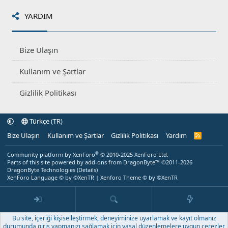
YARDIM
Bize Ulaşın
Kullanım ve Şartlar
Gizlilik Politikası
Türkçe (TR)
Bize Ulaşın
Kullanım ve Şartlar
Gizlilik Politikası
Yardım
R
S
S
®
Community platform by XenForo
© 2010-2025 XenForo Ltd.
Parts of this site powered by
add-ons from DragonByte™
©2011-2026
DragonByte Technologies
(
Details
)
XenForo Language © by ©XenTR
|
Xenforo Theme
© by ©XenTR
Bu site, içeriği kişiselleştirmek, deneyiminize uyarlamak ve kayıt olmanız
durumunda giriş yapmanızı sağlamak için yasal düzenlemelere uygun çerezler