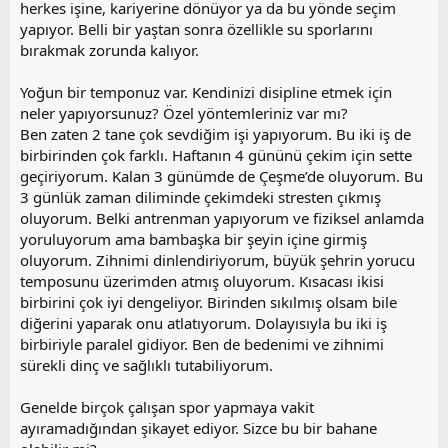
herkes işine, kariyerine dönüyor ya da bu yönde seçim
yapıyor. Belli bir yaştan sonra özellikle su sporlarını
bırakmak zorunda kalıyor.
Yoğun bir temponuz var. Kendinizi disipline etmek için
neler yapıyorsunuz? Özel yöntemleriniz var mı?
Ben zaten 2 tane çok sevdiğim işi yapıyorum. Bu iki iş de
birbirinden çok farklı. Haftanın 4 gününü çekim için sette
geçiriyorum. Kalan 3 günümde de Çeşme’de oluyorum. Bu
3 günlük zaman diliminde çekimdeki stresten çıkmış
oluyorum. Belki antrenman yapıyorum ve fiziksel anlamda
yoruluyorum ama bambaşka bir şeyin içine girmiş
oluyorum. Zihnimi dinlendiriyorum, büyük şehrin yorucu
temposunu üzerimden atmış oluyorum. Kısacası ikisi
birbirini çok iyi dengeliyor. Birinden sıkılmış olsam bile
diğerini yaparak onu atlatıyorum. Dolayısıyla bu iki iş
birbiriyle paralel gidiyor. Ben de bedenimi ve zihnimi
sürekli dinç ve sağlıklı tutabiliyorum.
Genelde birçok çalışan spor yapmaya vakit
ayıramadığından şikayet ediyor. Sizce bu bir bahane