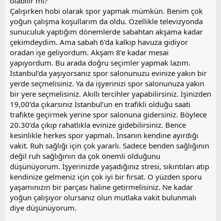
olabilir mi?
Çalışırken hobi olarak spor yapmak mümkün. Benim çok
yoğun çalışma koşullarım da oldu. Özellikle televizyonda
sunuculuk yaptığım dönemlerde sabahtan akşama kadar
çekimdeydim. Ama sabah 6’da kalkıp havuza gidiyor
oradan işe geliyordum. Akşam 8’e kadar mesai
yapıyordum. Bu arada doğru seçimler yapmak lazım.
İstanbul’da yaşıyorsanız spor salonunuzu evinize yakın bir
yerde seçmelisiniz. Ya da işyerinizi spor salonunuza yakın
bir yere seçmelisiniz. Akıllı tercihler yapabilirsiniz. İşinizden
19,00’da çıkarsınız İstanbul’un en trafikli olduğu saati
trafikte geçirmek yerine spor salonuna gidersiniz. Böylece
20.30’da çıkıp rahatlıkla evinize gidebilirsiniz. Bence
kesinlikle herkes spor yapmalı. İnsanın kendine ayırdığı
vakit. Ruh sağlığı için çok yararlı. Sadece benden sağlığının
değil ruh sağlığının da çok önemli olduğunu
düşünüyorum. İşyerinizde yaşadığınız stresi, sıkıntıları atıp
kendinize gelmeniz için çok iyi bir fırsat. O yüzden sporu
yaşamınızın bir parçası haline getirmelisiniz. Ne kadar
yoğun çalışıyor olursanız olun mutlaka vakit bulunmalı
diye düşünüyorum.