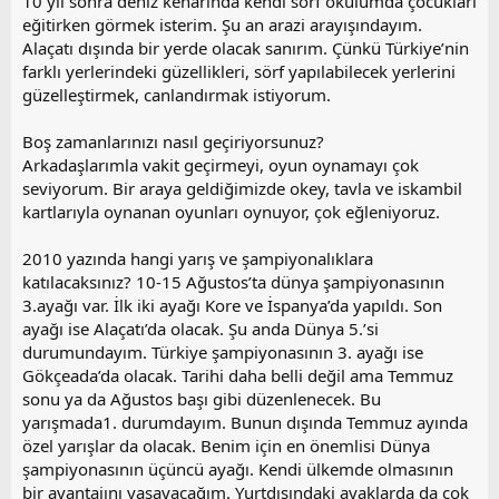
10 yıl sonra deniz kenarında kendi sörf okulumda çocukları
eğitirken görmek isterim. Şu an arazi arayışındayım.
Alaçatı dışında bir yerde olacak sanırım. Çünkü Türkiye’nin
farklı yerlerindeki güzellikleri, sörf yapılabilecek yerlerini
güzelleştirmek, canlandırmak istiyorum.
Boş zamanlarınızı nasıl geçiriyorsunuz?
Arkadaşlarımla vakit geçirmeyi, oyun oynamayı çok
seviyorum. Bir araya geldiğimizde okey, tavla ve iskambil
kartlarıyla oynanan oyunları oynuyor, çok eğleniyoruz.
2010 yazında hangi yarış ve şampiyonalıklara
katılacaksınız? 10-15 Ağustos’ta dünya şampiyonasının
3.ayağı var. İlk iki ayağı Kore ve İspanya’da yapıldı. Son
ayağı ise Alaçatı’da olacak. Şu anda Dünya 5.’si
durumundayım. Türkiye şampiyonasının 3. ayağı ise
Gökçeada’da olacak. Tarihi daha belli değil ama Temmuz
sonu ya da Ağustos başı gibi düzenlenecek. Bu
yarışmada1. durumdayım. Bunun dışında Temmuz ayında
özel yarışlar da olacak. Benim için en önemlisi Dünya
şampiyonasının üçüncü ayağı. Kendi ülkemde olmasının
bir avantajını yaşayacağım. Yurtdışındaki ayaklarda da çok