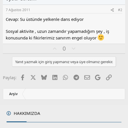
7 Ağustos 2011
#2
Cevap: Su üstünde yelkenle dans ediyor
Sosyal aktivite , uzun zamandır yapamadığım şey , iş
konusunda ki fikirlerimiz sanırım engel oluyor
O
O
0
y
l
l
u
Yanıt yazmak için giriş yapmanız veya üye olmanız gerekir.
a
m
s
u
Facebook
X
Bluesky
LinkedIn
WhatsApp
Telegram
E-posta
Google
Link
Paylaş:
z
o
y
Arşiv
l
a
HAKKIMIZDA