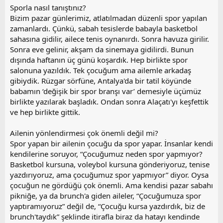
Sporla nasıl tanıştınız?
Bizim pazar günlerimiz, atlatılmadan düzenli spor yapılan
zamanlardı. Çünkü, sabah tesislerde babayla basketbol
sahasına gidilir, ailece tenis oynanırdı. Sonra havuza girilir.
Sonra eve gelinir, akşam da sinemaya gidilirdi. Bunun
dışında haftanın üç günü koşardık. Hep birlikte spor
salonuna yazıldık. Tek çocuğum ama ailemle arkadaş
gibiydik. Rüzgar sörfüne, Antalya'da bir tatil köyünde
babamın ‘değişik bir spor branşı var’ demesiyle üçümüz
birlikte yazılarak başladık. Ondan sonra Alaçatı'yı keşfettik
ve hep birlikte gittik.
Ailenin yönlendirmesi çok önemli değil mi?
Spor yapan bir ailenin çocuğu da spor yapar. İnsanlar kendi
kendilerine soruyor, “Çocuğumuz neden spor yapmıyor?
Basketbol kursuna, voleybol kursuna gönderiyoruz, tenise
yazdırıyoruz, ama çocuğumuz spor yapmıyor” diyor. Oysa
çocuğun ne gördüğü çok önemli. Ama kendisi pazar sabahı
pikniğe, ya da brunch'a giden aileler, “Çocuğumuza spor
yaptıramıyoruz” değil de, “Çocuğu kursa yazdırdık, biz de
brunch'taydık” şeklinde itirafla biraz da hatayı kendinde