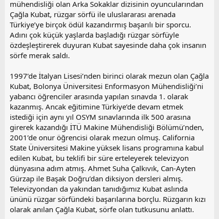
mühendisliği olan Arka Sokaklar dizisinin oyuncularından
Çağla Kubat, rüzgar sörfü ile uluslararası arenada
Türkiye’ye birçok ödül kazandırmış başarılı bir sporcu.
Adını çok küçük yaşlarda başladığı rüzgar sörfüyle
özdeşleştirerek duyuran Kubat sayesinde daha çok insanın
sörfe merak saldı.
1997’de İtalyan Lisesi’nden birinci olarak mezun olan Çağla
Kubat, Bolonya Üniversitesi Enformasyon Mühendisliği’ni
yabancı öğrenciler arasında yapılan sınavda 1. olarak
kazanmış. Ancak eğitimine Türkiye’de devam etmek
istediği için aynı yıl OSYM sınavlarında ilk 500 arasına
girerek kazandığı İTÜ Makine Mühendisliği Bölümü’nden,
2001’de onur öğrencisi olarak mezun olmuş. California
State Üniversitesi Makine yüksek lisans programına kabul
edilen Kubat, bu teklifi bir süre erteleyerek televizyon
dünyasına adım atmış. Ahmet Suha Çalkıvık, Can-Ayten
Gürzap ile Başak Doğru’dan diksiyon dersleri almış.
Televizyondan da yakından tanıdığımız Kubat aslında
ününü rüzgar sörfündeki başarılarına borçlu. Rüzgarın kızı
olarak anılan Çağla Kubat, sörfe olan tutkusunu anlattı.