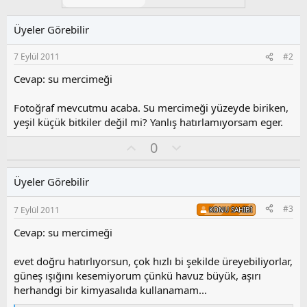
l
e
r
Üyeler Görebilir
:
7 Eylül 2011
#2
Cevap: su mercimeği
Fotoğraf mevcutmu acaba. Su mercimeği yüzeyde biriken,
yeşil küçük bitkiler değil mi? Yanlış hatırlamıyorsam eger.
O
O
0
y
l
l
u
Üyeler Görebilir
a
m
s
#3
7 Eylül 2011
KONU SAHIBI
u
z
Cevap: su mercimeği
o
y
evet doğru hatırlıyorsun, çok hızlı bi şekilde üreyebiliyorlar,
l
güneş ışığını kesemiyorum çünkü havuz büyük, aşırı
a
herhandgi bir kimyasalıda kullanamam...