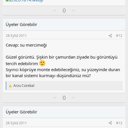
O
O
0
y
l
l
u
Üyeler Görebilir
a
m
s
28 Eylül 2011
#12
u
z
Cevap: su mercimeği
o
y
Güzel görüntü. Şişkin bir çamurdan ziyade bu görüntüyü
l
tercih edebilirim
a
Sıyırıcı köprüye monte edebileceğiniz, su yüzeyinde duran
bir kanal sistemi kurmayı düşündünüz mü?
Arzu Cürebal
T
e
O
O
0
p
k
y
l
i
l
u
l
Üyeler Görebilir
a
m
e
s
r
28 Eylül 2011
#13
:
u