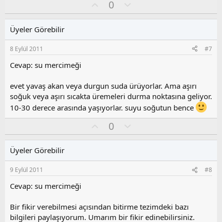
O
O
0
y
l
l
u
Üyeler Görebilir
a
m
s
8 Eylül 2011
#7
u
z
Cevap: su mercimeği
o
y
evet yavaş akan veya durgun suda ürüyorlar. Ama aşırı
l
soğuk veya aşırı sıcakta üremeleri durma noktasına geliyor.
a
10-30 derece arasında yaşıyorlar. suyu soğutun bence
O
O
0
y
l
l
u
Üyeler Görebilir
a
m
s
9 Eylül 2011
#8
u
z
Cevap: su mercimeği
o
y
Bir fikir verebilmesi açısından bitirme tezimdeki bazı
l
bilgileri paylaşıyorum. Umarım bir fikir edinebilirsiniz.