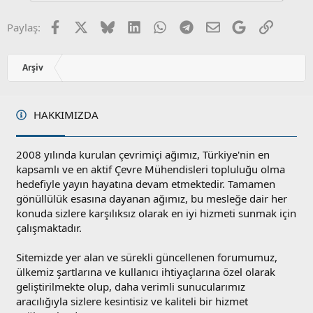
z
o
Facebook
X
Bluesky
LinkedIn
WhatsApp
Telegram
E-posta
Google
Link
Paylaş:
y
l
a
Arşiv
HAKKIMIZDA
2008 yılında kurulan çevrimiçi ağımız, Türkiye'nin en
kapsamlı ve en aktif Çevre Mühendisleri topluluğu olma
hedefiyle yayın hayatına devam etmektedir. Tamamen
gönüllülük esasına dayanan ağımız, bu mesleğe dair her
konuda sizlere karşılıksız olarak en iyi hizmeti sunmak için
çalışmaktadır.
Sitemizde yer alan ve sürekli güncellenen forumumuz,
ülkemiz şartlarına ve kullanıcı ihtiyaçlarına özel olarak
geliştirilmekte olup, daha verimli sunucularımız
aracılığıyla sizlere kesintisiz ve kaliteli bir hizmet