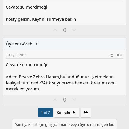
u
z
Cevap: su mercimeği
o
y
Kolay gelsin. Keyfini sürmeye bakın
l
a
O
O
0
y
l
l
u
Üyeler Görebilir
a
m
s
28 Eylül 2011
#20
u
z
Cevap: su mercimeği
o
y
Adem Bey ve Zehra Hanım,bulunduğunuz işletmelerin
l
faaliyet türü nedir?Atık suyunuzda benzerlik var mı onu
a
merak ediyorum.
O
O
0
y
l
l
u
Son
1 of 2
Sonraki
a
m
s
Yanıt yazmak için giriş yapmanız veya üye olmanız gerekir.
u