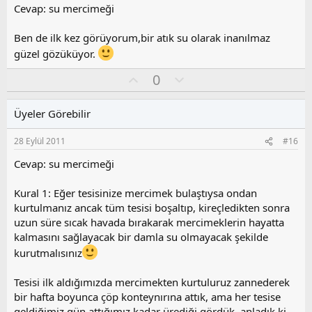
z
Cevap: su mercimeği
o
y
Ben de ilk kez görüyorum,bir atık su olarak inanılmaz
l
güzel gözüküyor.
a
O
O
0
y
l
l
u
Üyeler Görebilir
a
m
s
28 Eylül 2011
#16
u
z
Cevap: su mercimeği
o
y
Kural 1: Eğer tesisinize mercimek bulaştıysa ondan
l
kurtulmanız ancak tüm tesisi boşaltıp, kireçledikten sonra
a
uzun süre sıcak havada bırakarak mercimeklerin hayatta
kalmasını sağlayacak bir damla su olmayacak şekilde
kurutmalısınız
Tesisi ilk aldığımızda mercimekten kurtuluruz zannederek
bir hafta boyunca çöp konteynırına attık, ama her tesise
geldiğimiz gün attığımız kadar ürediği gördük, anladık ki