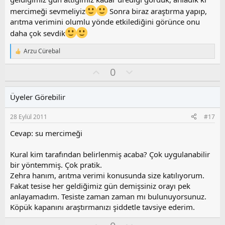
mercimeği sevmeliyiz
Sonra biraz araştırma yapıp,
arıtma verimini olumlu yönde etkilediğini görünce onu
daha çok sevdik
Arzu Cürebal
T
e
O
O
0
p
k
y
l
i
l
u
l
Üyeler Görebilir
a
m
e
s
r
28 Eylül 2011
#17
:
u
z
Cevap: su mercimeği
o
y
Kural kim tarafından belirlenmiş acaba? Çok uygulanabilir
l
bir yöntemmiş. Çok pratik.
a
Zehra hanım, arıtma verimi konusunda size katılıyorum.
Fakat tesise her geldiğimiz gün demişsiniz orayı pek
anlayamadım. Tesiste zaman zaman mı bulunuyorsunuz.
Köpük kapanını araştırmanızı şiddetle tavsiye ederim.