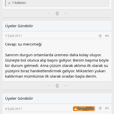
1 kullanıcı
T
e
O
O
0
p
k
y
l
i
l
u
l
Üyeler Görebilir
a
m
e
s
r
7 Eylül 2011
#4
:
u
z
Cevap: su mercimeği
o
y
Sanırım durgun ortamlarda üremesi daha kolay oluyor.
l
Güneşte bol olunca alıp başını gidiyor. Benim başıma böyle
a
bir durum gelmedi. Ama çözüm olarak aklıma ilk olarak su
yüzeyini biraz hareketlendirmek geliyor. Mikserleri yukarı
kaldırman mümkünse ilk olarak oradan başla derim.
O
O
0
y
l
l
u
Üyeler Görebilir
a
m
s
#5
8 Eylül 2011
KONU SAHIBI
u