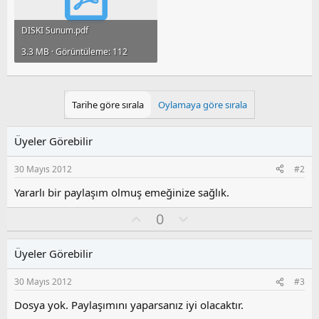
DISKI Sunum.pdf
3.3 MB · Görüntüleme: 112
Tarihe göre sırala
Oylamaya göre sırala
Üyeler Görebilir
30 Mayıs 2012
#2
Yararlı bir paylaşım olmuş emeğinize sağlık.
O
O
0
y
l
l
u
Üyeler Görebilir
a
m
s
30 Mayıs 2012
#3
u
z
Dosya yok. Paylaşımını yaparsanız iyi olacaktır.
o