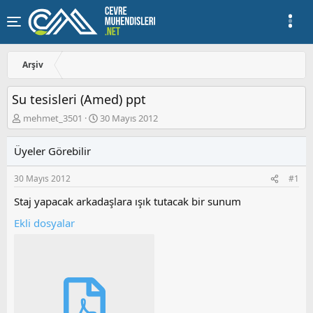
Arşiv
Su tesisleri (Amed) ppt
K
B
mehmet_3501
30 Mayıs 2012
o
a
n
ş
Üyeler Görebilir
u
l
y
a
30 Mayıs 2012
#1
u
n
b
g
Staj yapacak arkadaşlara ışık tutacak bir sunum
a
ı
ş
ç
Ekli dosyalar
l
t
a
a
t
r
a
i
n
h
i