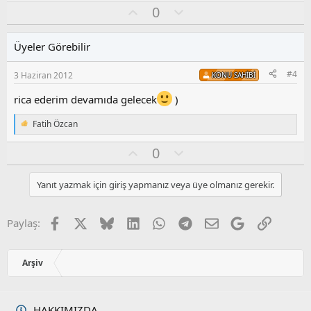
O
O
0
y
y
l
l
l
u
a
Üyeler Görebilir
a
m
s
#4
3 Haziran 2012
KONU SAHIBI
u
z
rica ederim devamıda gelecek
)
o
y
Fatih Özcan
T
l
e
a
O
O
0
p
k
y
l
i
l
u
l
Yanıt yazmak için giriş yapmanız veya üye olmanız gerekir.
a
m
e
s
r
:
u
Facebook
X
Bluesky
LinkedIn
WhatsApp
Telegram
E-posta
Google
Link
Paylaş:
z
o
y
Arşiv
l
a
HAKKIMIZDA