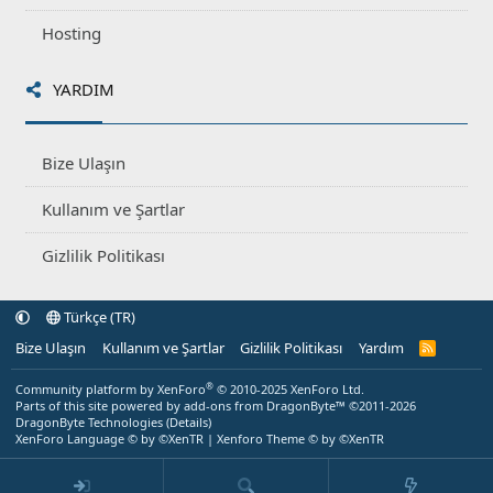
Hosting
YARDIM
Bize Ulaşın
Kullanım ve Şartlar
Gizlilik Politikası
Türkçe (TR)
Bize Ulaşın
Kullanım ve Şartlar
Gizlilik Politikası
Yardım
R
S
S
®
Community platform by XenForo
© 2010-2025 XenForo Ltd.
Parts of this site powered by
add-ons from DragonByte™
©2011-2026
DragonByte Technologies
(
Details
)
XenForo Language © by ©XenTR
|
Xenforo Theme
© by ©XenTR