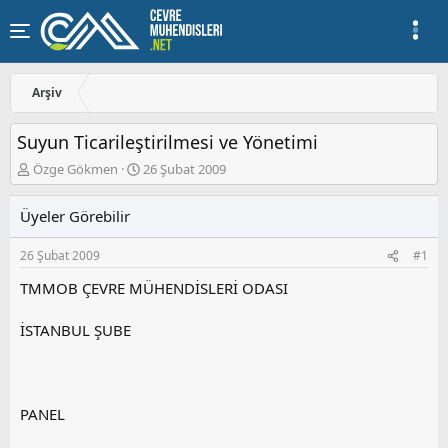
Arşiv
Suyun Ticarileştirilmesi ve Yönetimi
K
B
Özge Gökmen
26 Şubat 2009
o
a
n
ş
Üyeler Görebilir
u
l
y
a
26 Şubat 2009
#1
u
n
b
g
TMMOB ÇEVRE MÜHENDİSLERİ ODASI
a
ı
ş
ç
İSTANBUL ŞUBE
l
t
a
a
t
r
a
i
n
h
PANEL
i