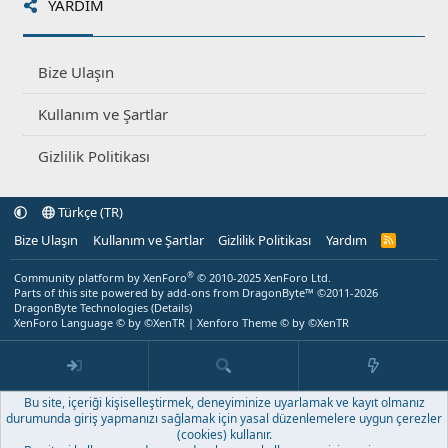
YARDIM
Bize Ulaşın
Kullanım ve Şartlar
Gizlilik Politikası
Türkçe (TR)
Bize Ulaşın
Kullanım ve Şartlar
Gizlilik Politikası
Yardım
R
S
S
®
Community platform by XenForo
© 2010-2025 XenForo Ltd.
Parts of this site powered by
add-ons from DragonByte™
©2011-2026
DragonByte Technologies
(
Details
)
XenForo Language © by ©XenTR
|
Xenforo Theme
© by ©XenTR
Bu site, içeriği kişiselleştirmek, deneyiminize uyarlamak ve kayıt olmanız
durumunda giriş yapmanızı sağlamak için yasal düzenlemelere uygun çerezler
(cookies) kullanır.