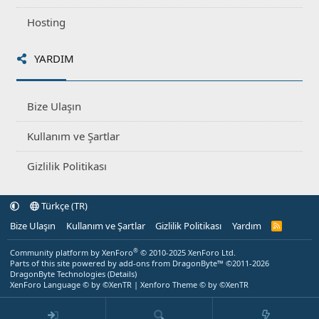
Hosting
YARDIM
Bize Ulaşın
Kullanım ve Şartlar
Gizlilik Politikası
Türkçe (TR)
Bize Ulaşın
Kullanım ve Şartlar
Gizlilik Politikası
Yardım
R
S
S
®
Community platform by XenForo
© 2010-2025 XenForo Ltd.
Parts of this site powered by
add-ons from DragonByte™
©2011-2026
DragonByte Technologies
(
Details
)
XenForo Language © by ©XenTR
|
Xenforo Theme
© by ©XenTR