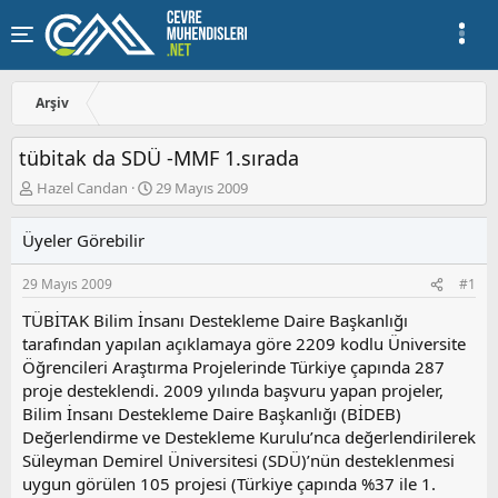
Arşiv
tübitak da SDÜ -MMF 1.sırada
K
B
Hazel Candan
29 Mayıs 2009
o
a
n
ş
Üyeler Görebilir
u
l
y
a
29 Mayıs 2009
#1
u
n
b
g
TÜBİTAK Bilim İnsanı Destekleme Daire Başkanlığı
a
ı
tarafından yapılan açıklamaya göre 2209 kodlu Üniversite
ş
ç
Öğrencileri Araştırma Projelerinde Türkiye çapında 287
l
t
a
a
proje desteklendi. 2009 yılında başvuru yapan projeler,
t
r
Bilim İnsanı Destekleme Daire Başkanlığı (BİDEB)
a
i
Değerlendirme ve Destekleme Kurulu’nca değerlendirilerek
n
h
Süleyman Demirel Üniversitesi (SDÜ)’nün desteklenmesi
i
uygun görülen 105 projesi (Türkiye çapında %37 ile 1.