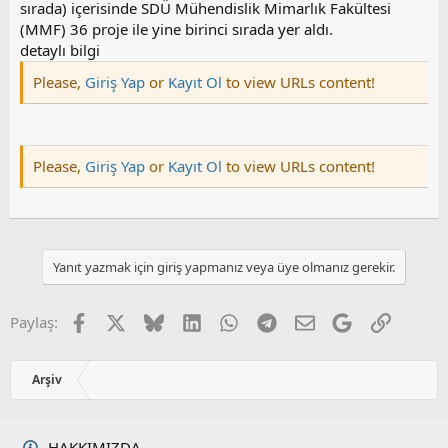
sırada) içerisinde SDÜ Mühendislik Mimarlık Fakültesi
(MMF) 36 proje ile yine birinci sırada yer aldı.
detaylı bilgi
Please,
Giriş Yap
or
Kayıt Ol
to view URLs content!
Please,
Giriş Yap
or
Kayıt Ol
to view URLs content!
Yanıt yazmak için giriş yapmanız veya üye olmanız gerekir.
Facebook
X
Bluesky
LinkedIn
WhatsApp
Telegram
E-posta
Google
Link
Paylaş:
Arşiv
HAKKIMIZDA