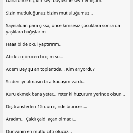
Daha önce hiç kimseyi böylesine sevmemiştim.
Sizin mutluluğunuz bizim mutluluğumuz...
Sayısaldan para çıksa, önce kimsesiz çocuklara sonra da
yaşlılara bağışlarım...
Haaa bi de okul yaptırırım...
Abi kızı görücen bi içim su...
Adem Bey şu an toplantıda... Kim arıyordu?
Sizden iyi olmasın bi arkadaşım vardı...
Kuru ekmek bana yeter... Yeter ki huzurum yerinde olsun...
Dış transferleri 15 gün içinde bitiricez....
Aradım... Çaldı çaldı açan olmadı...
Dünyanın en mutlu çifti olucaz...