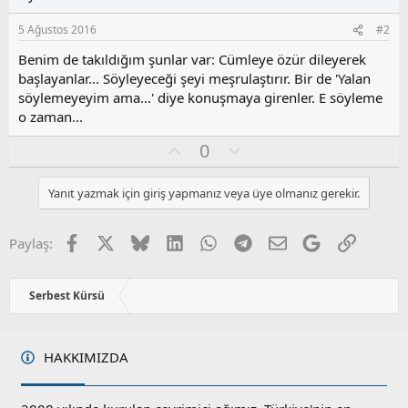
:
5 Ağustos 2016
#2
Benim de takıldığım şunlar var: Cümleye özür dileyerek
başlayanlar... Söyleyeceği şeyi meşrulaştırır. Bir de 'Yalan
söylemeyeyim ama...' diye konuşmaya girenler. E söyleme
o zaman...
O
O
0
y
l
l
u
Yanıt yazmak için giriş yapmanız veya üye olmanız gerekir.
a
m
s
u
Facebook
X
Bluesky
LinkedIn
WhatsApp
Telegram
E-posta
Google
Link
Paylaş:
z
o
y
Serbest Kürsü
l
a
HAKKIMIZDA