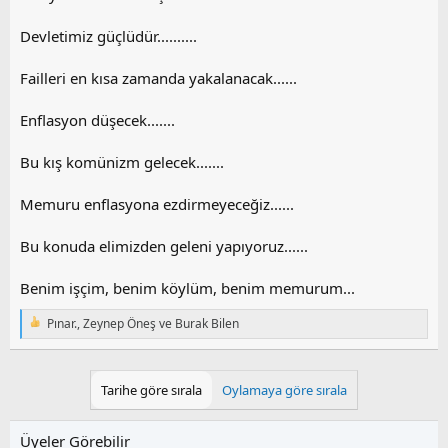
Devletimiz güçlüdür..........
Failleri en kısa zamanda yakalanacak......
Enflasyon düşecek.......
Bu kış komünizm gelecek.......
Memuru enflasyona ezdirmeyeceğiz......
Bu konuda elimizden geleni yapıyoruz......
Benim işçim, benim köylüm, benim memurum...
Pınar.
,
Zeynep Öneş
ve
Burak Bilen
T
e
p
k
Tarihe göre sırala
Oylamaya göre sırala
i
l
e
Üyeler Görebilir
r