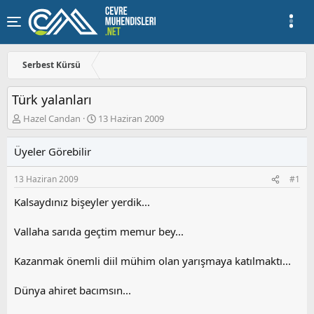
Serbest Kürsü
Türk yalanları
K
B
Hazel Candan
13 Haziran 2009
o
a
n
ş
Üyeler Görebilir
u
l
y
a
13 Haziran 2009
#1
u
n
b
g
Kalsaydınız bişeyler yerdik...
a
ı
ş
ç
Vallaha sarıda geçtim memur bey...
l
t
a
a
t
r
Kazanmak önemli diil mühim olan yarışmaya katılmaktı...
a
i
n
h
Dünya ahiret bacımsın...
i