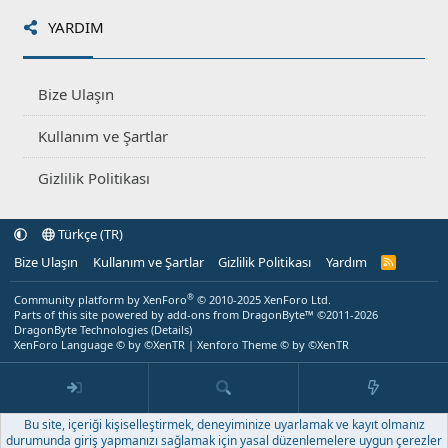
YARDIM
Bize Ulaşın
Kullanım ve Şartlar
Gizlilik Politikası
Türkçe (TR)
Bize Ulaşın
Kullanım ve Şartlar
Gizlilik Politikası
Yardım
R
S
S
®
Community platform by XenForo
© 2010-2025 XenForo Ltd.
Parts of this site powered by
add-ons from DragonByte™
©2011-2026
DragonByte Technologies
(
Details
)
XenForo Language © by ©XenTR
|
Xenforo Theme
© by ©XenTR
Bu site, içeriği kişiselleştirmek, deneyiminize uyarlamak ve kayıt olmanız
durumunda giriş yapmanızı sağlamak için yasal düzenlemelere uygun çerezler