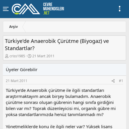
Arşiv
Türkiye'de Anaerobik Çürütme (Biyogaz) ve
Standartlar?
K
B
criss1985
21 Mart 2011
o
a
n
ş
Üyeler Görebilir
u
l
y
a
21 Mart 2011
#1
u
n
b
g
Türkiye'de Anaerobik çürütme ile ilgili standartları
a
ı
araştırmaktayım ancak birşey bulamadım. Anaerobik
ş
ç
çürütme sonrası oluşan gübrenin hangi sınıfa girdiğini
l
t
a
a
bilen var mı? Toprak düzenleyicisi mi, organik gübre mi
t
r
yoksa standartlarımızda henüz tanımlanmadı mı?
a
i
n
h
Yönetmeliklerde konu ile ilgili neler var? Yüksek lisans
i