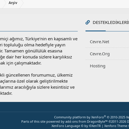
ı
Arşiv
DESTEKLEDIKLERI
miçi ağımız, Türkiye'nin en kapsamlı ve
Cevre.Net
ri topluluğu olma hedefiyle yayın
r. Tamamen gönüllülük esasına
Cevre.Org
e dair her konuda sizlere karşılıksız
ak için çalışmaktadır.
Hosting
rekli güncellenen forumumuz, ülkemiz
yaçlarına özel olarak geliştirilmekte
rımız aracılığıyla sizlere kesintisiz ve
ktadır.
®
Community platform by XenForo
© 2010-2025 X
Parts of this site powered by
add-ons from DragonByte™
©2011-2026
D
XenForo Language © by ©XenTR
|
Xenforo Theme