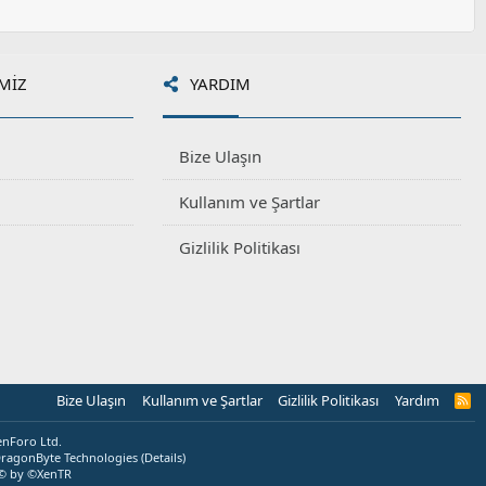
y
l
a
MIZ
YARDIM
Bize Ulaşın
Kullanım ve Şartlar
Gizlilik Politikası
Bize Ulaşın
Kullanım ve Şartlar
Gizlilik Politikası
Yardım
R
S
S
enForo Ltd.
ragonByte Technologies
(
Details
)
© by ©XenTR