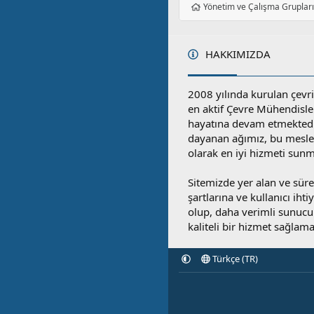
Yönetim ve Çalışma Gruplar
HAKKIMIZDA
2008 yılında kurulan çevri
en aktif Çevre Mühendisle
hayatına devam etmektedi
dayanan ağımız, bu mesleğ
olarak en iyi hizmeti sunm
Sitemizde yer alan ve sü
şartlarına ve kullanıcı ihti
olup, daha verimli sunucula
kaliteli bir hizmet sağlama
Türkçe (TR)