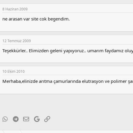
l
e
8 Haziran 2009
r
:
ne arasan var site cok begendim.
12 Temmuz 2009
Teşekkürler.. Elimizden geleni yapıyoruz.. umarım faydamız oluy
10 Ekim 2010
Merhaba,elinizde arıtma çamurlarında elutrasyon ve polimer şart
ky
inkedIn
WhatsApp
Telegram
E-posta
Google
Link