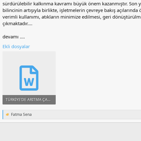
sürdürülebilir kalkınma kavramı büyük önem kazanmıştır. Son yı
bilincinin artışıyla birlikte, işletmelerin çevreye bakış açıları
verimli kullanımı, atıkların minimize edilmesi, geri dönüştürül
çıkmaktadır....
devamı ....
Ekli dosyalar
TÜRKİYE’DE ARITMA ÇAMURLARI.doc
116 KB · Görüntüleme: 241
Fatma Sena
T
e
p
k
i