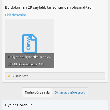
Bu döküman 29 sayfalık bir sunumdan oluşmaktadır.
Ekli dosyalar
Türkiye'de atık yönetimi (Can AVŞAR).rar
1.5 MB · Görüntüleme: 111
Gülnur KAYA
T
e
p
k
Tarihe göre sırala
Oylamaya göre sırala
i
l
e
Üyeler Görebilir
r
: