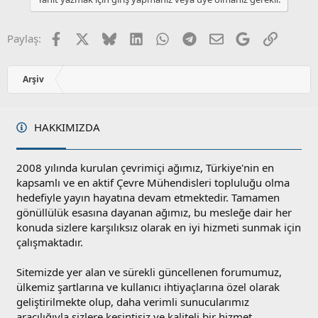
a
m
s
u
Facebook
X
Bluesky
LinkedIn
WhatsApp
Telegram
E-posta
Google
Link
Paylaş:
z
o
y
Arşiv
l
a
HAKKIMIZDA
2008 yılında kurulan çevrimiçi ağımız, Türkiye'nin en
kapsamlı ve en aktif Çevre Mühendisleri topluluğu olma
hedefiyle yayın hayatına devam etmektedir. Tamamen
gönüllülük esasına dayanan ağımız, bu mesleğe dair her
konuda sizlere karşılıksız olarak en iyi hizmeti sunmak için
çalışmaktadır.
Sitemizde yer alan ve sürekli güncellenen forumumuz,
ülkemiz şartlarına ve kullanıcı ihtiyaçlarına özel olarak
geliştirilmekte olup, daha verimli sunucularımız
aracılığıyla sizlere kesintisiz ve kaliteli bir hizmet