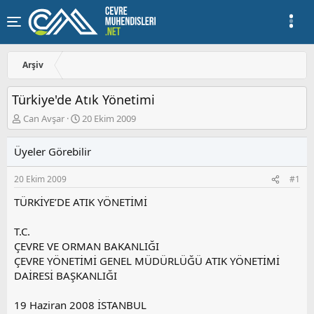
Arşiv
Türkiye'de Atık Yönetimi
K
B
Can Avşar
20 Ekim 2009
o
a
n
ş
Üyeler Görebilir
u
l
y
a
20 Ekim 2009
#1
u
n
b
g
TÜRKİYE’DE ATIK YÖNETİMİ
a
ı
ş
ç
T.C.
l
t
a
a
ÇEVRE VE ORMAN BAKANLIĞI
t
r
ÇEVRE YÖNETİMİ GENEL MÜDÜRLÜĞÜ ATIK YÖNETİMİ
a
i
DAİRESİ BAŞKANLIĞI
n
h
i
19 Haziran 2008 İSTANBUL