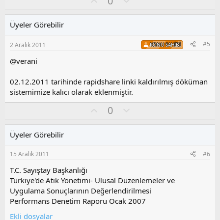
O
O
0
y
y
l
l
l
u
a
Üyeler Görebilir
a
m
s
#5
2 Aralık 2011
KONU SAHIBI
u
z
@verani
o
y
02.12.2011 tarihinde rapidshare linki kaldırılmış döküman
l
sistemimize kalıcı olarak eklenmiştir.
a
O
O
0
y
l
l
u
Üyeler Görebilir
a
m
s
15 Aralık 2011
#6
u
z
T.C. Sayıştay Başkanlığı
o
Türkiye'de Atık Yönetimi- Ulusal Düzenlemeler ve
y
Uygulama Sonuçlarının Değerlendirilmesi
l
Performans Denetim Raporu Ocak 2007
a
Ekli dosyalar