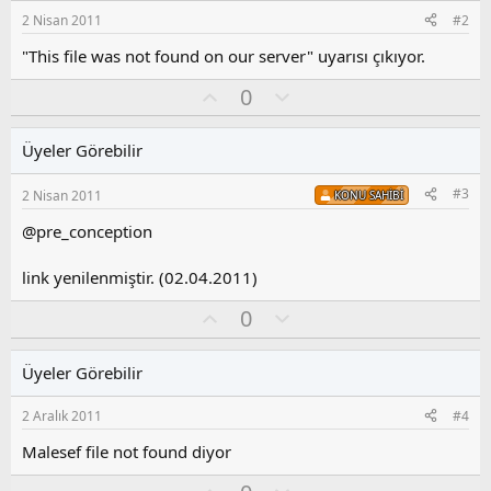
2 Nisan 2011
#2
"This file was not found on our server" uyarısı çıkıyor.
O
O
0
y
l
l
u
Üyeler Görebilir
a
m
s
#3
2 Nisan 2011
KONU SAHIBI
u
z
@pre_conception
o
y
link yenilenmiştir. (02.04.2011)
l
a
O
O
0
y
l
l
u
Üyeler Görebilir
a
m
s
2 Aralık 2011
#4
u
z
Malesef file not found diyor
o