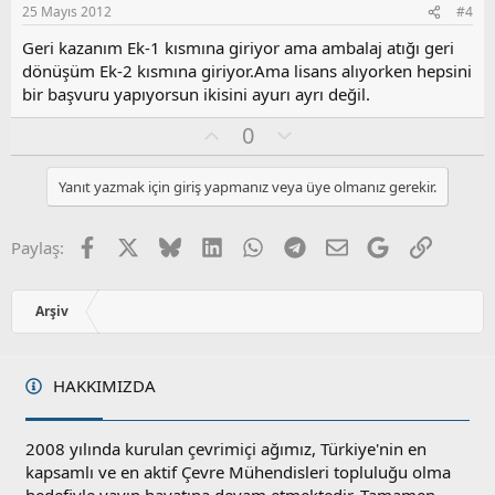
s
25 Mayıs 2012
#4
u
z
Geri kazanım Ek-1 kısmına giriyor ama ambalaj atığı geri
o
dönüşüm Ek-2 kısmına giriyor.Ama lisans alıyorken hepsini
y
bir başvuru yapıyorsun ikisini ayurı ayrı değil.
l
a
O
O
0
y
l
l
u
Yanıt yazmak için giriş yapmanız veya üye olmanız gerekir.
a
m
s
u
Facebook
X
Bluesky
LinkedIn
WhatsApp
Telegram
E-posta
Google
Link
Paylaş:
z
o
y
Arşiv
l
a
HAKKIMIZDA
2008 yılında kurulan çevrimiçi ağımız, Türkiye'nin en
kapsamlı ve en aktif Çevre Mühendisleri topluluğu olma