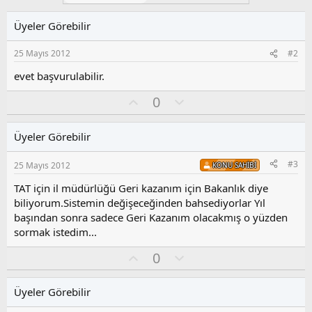
Üyeler Görebilir
25 Mayıs 2012
#2
evet başvurulabilir.
O
O
0
y
l
l
u
Üyeler Görebilir
a
m
s
#3
25 Mayıs 2012
KONU SAHIBI
u
z
TAT için il müdürlüğü Geri kazanım için Bakanlık diye
o
biliyorum.Sistemin değişeceğinden bahsediyorlar Yıl
y
başından sonra sadece Geri Kazanım olacakmış o yüzden
l
sormak istedim...
a
O
O
0
y
l
l
u
Üyeler Görebilir
a
m