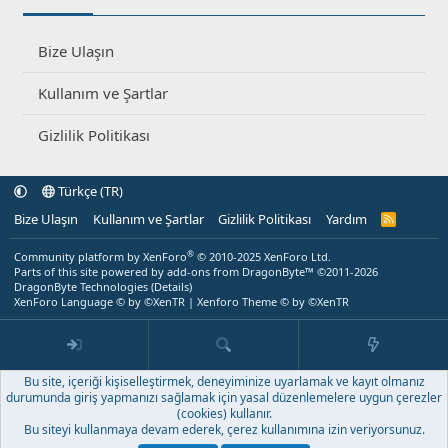
Bize Ulaşın
Kullanım ve Şartlar
Gizlilik Politikası
Türkçe (TR)
Bize Ulaşın
Kullanım ve Şartlar
Gizlilik Politikası
Yardım
R
S
S
®
Community platform by XenForo
© 2010-2025 XenForo Ltd.
Parts of this site powered by
add-ons from DragonByte™
©2011-2026
DragonByte Technologies
(
Details
)
XenForo Language © by ©XenTR
|
Xenforo Theme
© by ©XenTR
Bu site, içeriği kişiselleştirmek, deneyiminize uyarlamak ve kayıt olmanız
durumunda giriş yapmanızı sağlamak için yasal düzenlemelere uygun çerezler
(cookies) kullanır.
Bu siteyi kullanmaya devam ederek, çerez kullanımına izin veriyorsunuz.