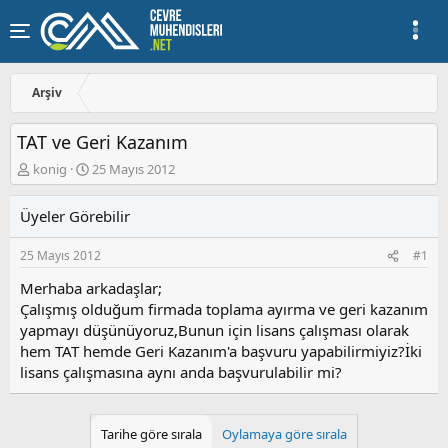
Arşiv
TAT ve Geri Kazanım
K
B
konig
25 Mayıs 2012
o
a
n
ş
Üyeler Görebilir
u
l
y
a
25 Mayıs 2012
#1
u
n
b
g
Merhaba arkadaşlar;
a
ı
Çalışmış olduğum firmada toplama ayırma ve geri kazanım
ş
ç
yapmayı düşünüyoruz,Bunun için lisans çalışması olarak
l
t
a
a
hem TAT hemde Geri Kazanım'a başvuru yapabilirmiyiz?İki
t
r
lisans çalışmasına aynı anda başvurulabilir mi?
a
i
n
h
i
Tarihe göre sırala
Oylamaya göre sırala