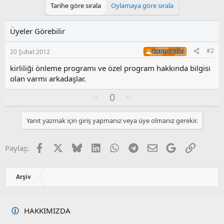
Tarihe göre sırala
Oylamaya göre sırala
Üyeler Görebilir
#2
20 Şubat 2012
KONU SAHIBI
kirliliği önleme programı ve özel program hakkında bilgisi
olan varmı arkadaşlar.
O
O
0
y
l
l
u
Yanıt yazmak için giriş yapmanız veya üye olmanız gerekir.
a
m
s
u
Facebook
X
Bluesky
LinkedIn
WhatsApp
Telegram
E-posta
Google
Link
Paylaş:
z
o
y
Arşiv
l
a
HAKKIMIZDA