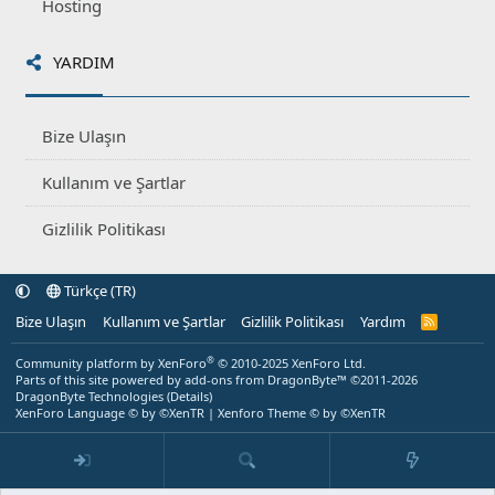
Hosting
YARDIM
Bize Ulaşın
Kullanım ve Şartlar
Gizlilik Politikası
Türkçe (TR)
Bize Ulaşın
Kullanım ve Şartlar
Gizlilik Politikası
Yardım
R
S
S
®
Community platform by XenForo
© 2010-2025 XenForo Ltd.
Parts of this site powered by
add-ons from DragonByte™
©2011-2026
DragonByte Technologies
(
Details
)
XenForo Language © by ©XenTR
|
Xenforo Theme
© by ©XenTR