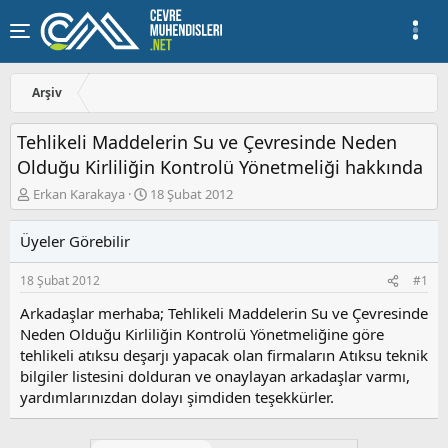
Arşiv
Tehlikeli Maddelerin Su ve Çevresinde Neden
Olduğu Kirliliğin Kontrolü Yönetmeliği hakkında
K
B
Erkan Karakaya
18 Şubat 2012
o
a
n
ş
Üyeler Görebilir
u
l
y
a
18 Şubat 2012
#1
u
n
b
g
Arkadaşlar merhaba; Tehlikeli Maddelerin Su ve Çevresinde
a
ı
Neden Olduğu Kirliliğin Kontrolü Yönetmeliğine göre
ş
ç
tehlikeli atıksu deşarjı yapacak olan firmaların Atıksu teknik
l
t
a
a
bilgiler listesini dolduran ve onaylayan arkadaşlar varmı,
t
r
yardımlarınızdan dolayı şimdiden teşekkürler.
a
i
n
h
i