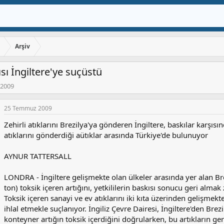
ı
Arşiv
çısı İngiltere'ye suçüstü
2009
25 Temmuz 2009
Zehirli atıklarını Brezilya'ya gönderen İngiltere, baskılar karşıs
atıklarını gönderdiği aütıklar arasında Türkiye'de bulunuyor
AYNUR TATTERSALL
LONDRA - İngiltere gelişmekte olan ülkeler arasında yer alan Bre
ton) toksik içeren artığını, yetkililerin baskısı sonucu geri almak
Toksik içeren sanayi ve ev atıklarını iki kıta üzerinden gelişmekt
ihlal etmekle suçlanıyor. İngiliz Çevre Dairesi, İngiltere'den Brezi
konteyner artığın toksik içerdiğini doğrularken, bu artıkların ger