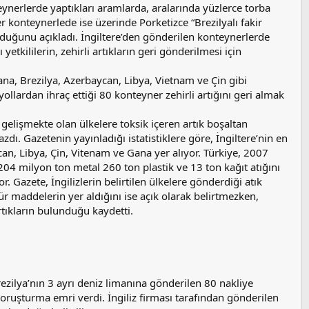
eynerlerde yaptıkları aramlarda, aralarında yüzlerce torba
er konteynerlede ise üzerinde Porketizce “Brezilyalı fakir
nduğunu açıkladı. İngiltere’den gönderilen konteynerlerde
yetkililerin, zehirli artıkların geri gönderilmesi için
Gana, Brezilya, Azerbaycan, Libya, Vietnam ve Çin gibi
yollardan ihraç ettiği 80 konteyner zehirli artığını geri almak
 gelişmekte olan ülkelere toksik içeren artık boşaltan
azdı. Gazetenin yayınladığı istatistiklere göre, İngiltere’nin en
an, Libya, Çin, Vitenam ve Gana yer alıyor. Türkiye, 2007
,204 milyon ton metal 260 ton plastik ve 13 ton kağıt atığını
. Gazete, İngilizlerin belirtilen ülkelere gönderdiği atık
 maddelerin yer aldığını ise açık olarak belirtmezken,
artıkların bulunduğu kaydetti.
Brezilya’nın 3 ayrı deniz limanına gönderilen 80 nakliye
oruşturma emri verdi. İngiliz firması tarafından gönderilen