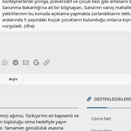
konteynerlerde şırınga, preverzatif ve çocuk bezi gibi artıkların 
Savunma Bakanlığı’na ait bir bilgisayarı, Gana’nın varoş mahalle
yetkililerinin bu konuda açıklama yapmakta zorlandıklarını iletti
aralarında 5 yaşındaki küçük çocukların bulunduğu onlarca kişin
vurguladı. (dha)
ky
inkedIn
WhatsApp
Telegram
E-posta
Google
Link
ı
Arşiv
DESTEKLEDIKLERI
miçi ağımız, Türkiye'nin en kapsamlı ve
Cevre.Net
ri topluluğu olma hedefiyle yayın
r. Tamamen gönüllülük esasına
Cevre.Org