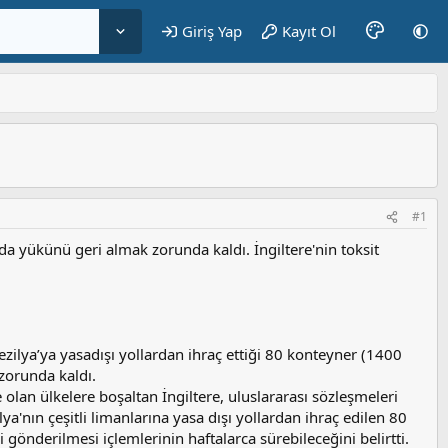
Giriş Yap
Kayıt Ol
#1
ında yükünü geri almak zorunda kaldı. İngiltere'nin toksit
zilya’ya yasadışı yollardan ihraç ettiği 80 konteyner (1400
 zorunda kaldı.
e olan ülkelere boşaltan İngiltere, uluslararası sözleşmeleri
lya'nın çeşitli limanlarına yasa dışı yollardan ihraç edilen 80
i gönderilmesi içlemlerinin haftalarca sürebileceğini belirtti.