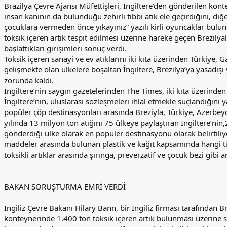
Brazilya Çevre Ajansı Müfettişleri, İngiltere’den gönderilen kont
insan kanının da bulunduğu zehirli tıbbi atık ele geçirdiğini, diğ
çocuklara vermeden önce yıkayınız” yazılı kirli oyuncaklar bulu
toksik içeren artık tespit edilmesi üzerine hareke geçen Brezilyalı 
başlattıkları girişimleri sonuç verdi.
Toksik içeren sanayi ve ev atıklarını iki kıta üzerinden Türkiye, 
gelişmekte olan ülkelere boşaltan İngiltere, Brezilya’ya yasadışı 
zorunda kaldı.
İngiltere’nin saygın gazetelerinden The Times, iki kıta üzerinden
İngiltere’nin, uluslarası sözleşmeleri ihlal etmekle suçlandığını y
popüler çöp destinasyonları arasında Breziyla, Türkiye, Azerbeyc
yılında 13 milyon ton atığını 75 ülkeye paylaştıran İngiltere’nin
gönderdiği ülke olarak en popüler destinasyonu olarak belirtiliyor
maddeler arasında bulunan plastik ve kağıt kapsamında hangi tür
toksikli artıklar arasında şırınga, preverzatif ve çocuk bezi gibi 
BAKAN SORUŞTURMA EMRİ VERDİ
İngiliz Çevre Bakanı Hilary Bann, bir İngiliz firması tarafından 
konteynerinde 1.400 ton toksik içeren artık bulunması üzerine s