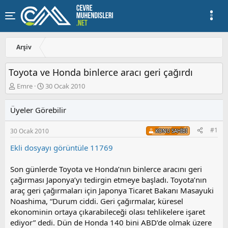
Arşiv
Toyota ve Honda binlerce aracı geri çağırdı
K
B
Emre
30 Ocak 2010
o
a
n
ş
Üyeler Görebilir
u
l
y
a
#1
30 Ocak 2010
u
n
KONU SAHIBI
b
g
Ekli dosyayı görüntüle 11769
a
ı
ş
ç
l
t
Son günlerde Toyota ve Honda’nın binlerce aracını geri
a
a
çağırması Japonya’yı tedirgin etmeye başladı. Toyota’nın
t
r
araç geri çağırmaları için Japonya Ticaret Bakanı Masayuki
a
i
Noashima, “Durum ciddi. Geri çağırmalar, küresel
n
h
ekonominin ortaya çıkarabileceği olası tehlikelere işaret
i
ediyor” dedi. Dün de Honda 140 bini ABD’de olmak üzere