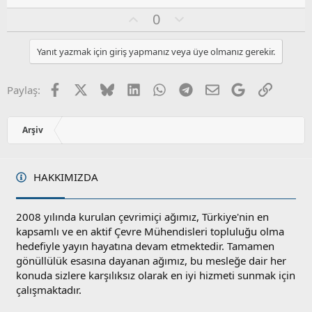
O
O
0
y
l
l
u
Yanıt yazmak için giriş yapmanız veya üye olmanız gerekir.
a
m
s
u
Facebook
X
Bluesky
LinkedIn
WhatsApp
Telegram
E-posta
Google
Link
Paylaş:
z
o
y
Arşiv
l
a
HAKKIMIZDA
2008 yılında kurulan çevrimiçi ağımız, Türkiye'nin en
kapsamlı ve en aktif Çevre Mühendisleri topluluğu olma
hedefiyle yayın hayatına devam etmektedir. Tamamen
gönüllülük esasına dayanan ağımız, bu mesleğe dair her
konuda sizlere karşılıksız olarak en iyi hizmeti sunmak için
çalışmaktadır.