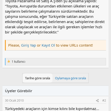
Toyota Pazarlama ve Satış A.Ş’den şu açıklama yapıldı:
“Toyota, Avrupa’da durumdan etkilenen ülkeleri ve araç
sayılarını belirleme çalışmalarını sürdürmektedir. Bu
çalışma sonucunda, eğer Türkiye’de satılan araçların
etkilendiği tespit edilirse, belirlenen araç sahiplerine direkt
olarak ulaşılacak ve araçları ile ilgili gereken işlemler hızlı
bir şekilde gerçekleştirilecektir.”
Please,
Giriş Yap
or
Kayıt Ol
to view URLs content!
1 kullanıcı
T
e
p
k
Tarihe göre sırala
Oylamaya göre sırala
i
l
e
Üyeler Görebilir
r
:
30 Ocak 2010
#2
Türkiyedeki araçların için kimse kılını bile kıpırdatmaz...