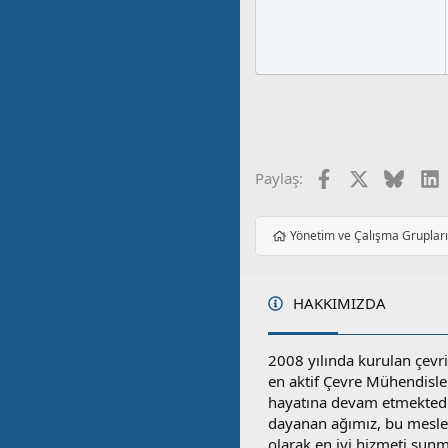
Facebook
X
Blues
L
Paylaş:
Yönetim ve Çalışma Gruplar
HAKKIMIZDA
2008 yılında kurulan çevri
en aktif Çevre Mühendisle
hayatına devam etmektedi
dayanan ağımız, bu mesleğ
olarak en iyi hizmeti sunm