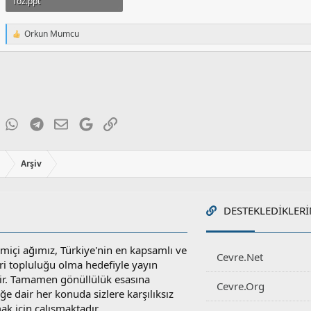
Toz.ppt
107 KB · Görüntüleme: 104
Orkun Mumcu
T
e
p
k
i
l
e
r
ky
inkedIn
WhatsApp
Telegram
E-posta
Google
Link
:
ı
Arşiv
DESTEKLEDIKLERI
miçi ağımız, Türkiye'nin en kapsamlı ve
Cevre.Net
ri topluluğu olma hedefiyle yayın
r. Tamamen gönüllülük esasına
Cevre.Org
e dair her konuda sizlere karşılıksız
ak için çalışmaktadır.