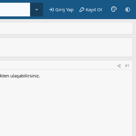
Giriş Yap
Kayıt Ol
#1
en ulaşabilirsiniz.