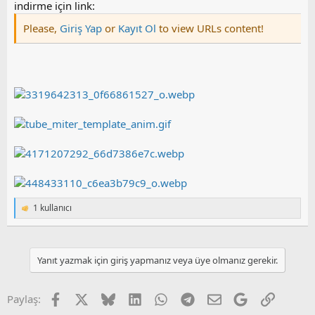
indirme için link:
Please,
Giriş Yap
or
Kayıt Ol
to view URLs content!
1 kullanıcı
T
e
p
k
i
Yanıt yazmak için giriş yapmanız veya üye olmanız gerekir.
l
e
r
Facebook
X
Bluesky
LinkedIn
WhatsApp
Telegram
E-posta
Google
Link
Paylaş:
: