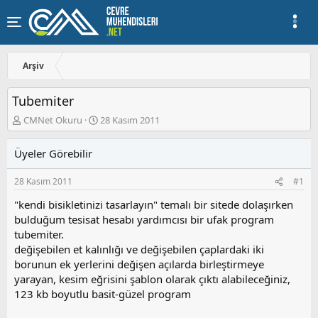
Arşiv
Tubemiter
K
B
CMNet Okuru
28 Kasım 2011
o
a
n
ş
Üyeler Görebilir
u
l
y
a
28 Kasım 2011
#1
u
n
b
g
"kendi bisikletinizi tasarlayın" temalı bir sitede dolaşırken
a
ı
bulduğum tesisat hesabı yardımcısı bir ufak program
ş
ç
tubemiter.
l
t
a
a
değişebilen et kalınlığı ve değişebilen çaplardaki iki
t
r
borunun ek yerlerini değişen açılarda birleştirmeye
a
i
yarayan, kesim eğrisini şablon olarak çıktı alabileceğiniz,
n
h
123 kb boyutlu basit-güzel program
i