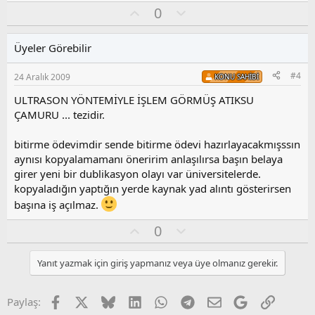
O
O
0
y
l
l
u
Üyeler Görebilir
a
m
s
#4
24 Aralık 2009
KONU SAHIBI
u
z
ULTRASON YÖNTEMİYLE İŞLEM GÖRMÜŞ ATIKSU
o
ÇAMURU ... tezidir.
y
l
bitirme ödevimdir sende bitirme ödevi hazırlayacakmışssın
a
aynısı kopyalamamanı öneririm anlaşılırsa başın belaya
girer yeni bir dublikasyon olayı var üniversitelerde.
kopyaladığın yaptığın yerde kaynak yad alıntı gösterirsen
başına iş açılmaz.
O
O
0
y
l
l
u
Yanıt yazmak için giriş yapmanız veya üye olmanız gerekir.
a
m
s
u
Facebook
X
Bluesky
LinkedIn
WhatsApp
Telegram
E-posta
Google
Link
Paylaş:
z