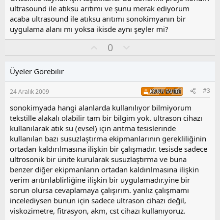
ultrasound ile atıksu arıtımı ve şunu merak ediyorum
acaba ultrasound ile atıksu arıtımı sonokimyanın bir
uygulama alanı mı yoksa ikisde aynı şeyler mi?
O
O
0
y
l
l
u
Üyeler Görebilir
a
m
s
#3
24 Aralık 2009
KONU SAHIBI
u
z
sonokimyada hangi alanlarda kullanılıyor bilmiyorum
o
tekstille alakalı olabilir tam bir bilgim yok. ultrason cihazı
y
kullanılarak atık su (evsel) için arıtma tesislerinde
l
kullanılan bazı susuzlaştırma ekipmanlarının gerekliliğinin
a
ortadan kaldırılmasına ilişkin bir çalışmadır. tesisde sadece
ultrosonik bir ünite kurularak susuzlaştırma ve buna
benzer diğer ekipmanların ortadan kaldırılmasına ilişkin
verim arıtırılablirliğine ilişkin bir uygulamadır.yine bir
sorun olursa cevaplamaya çalışırım. yanlız çalışmamı
incelediysen bunun için sadece ultrason cihazı değil,
viskozimetre, fitrasyon, akm, cst cihazı kullanıyoruz.