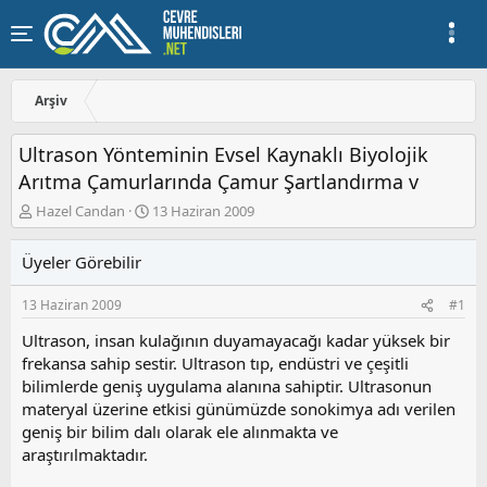
Arşiv
Ultrason Yönteminin Evsel Kaynaklı Biyolojik
Arıtma Çamurlarında Çamur Şartlandırma v
K
B
Hazel Candan
13 Haziran 2009
o
a
n
ş
Üyeler Görebilir
u
l
y
a
13 Haziran 2009
#1
u
n
b
g
Ultrason, insan kulağının duyamayacağı kadar yüksek bir
a
ı
frekansa sahip sestir. Ultrason tıp, endüstri ve çeşitli
ş
ç
bilimlerde geniş uygulama alanına sahiptir. Ultrasonun
l
t
a
a
materyal üzerine etkisi günümüzde sonokimya adı verilen
t
r
geniş bir bilim dalı olarak ele alınmakta ve
a
i
araştırılmaktadır.
n
h
i