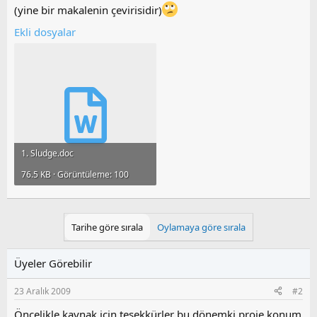
(yine bir makalenin çevirisidir)
Ekli dosyalar
1. Sludge.doc
76.5 KB · Görüntüleme: 100
Tarihe göre sırala
Oylamaya göre sırala
Üyeler Görebilir
23 Aralık 2009
#2
Öncelikle kaynak için teşekkürler bu dönemki proje konum