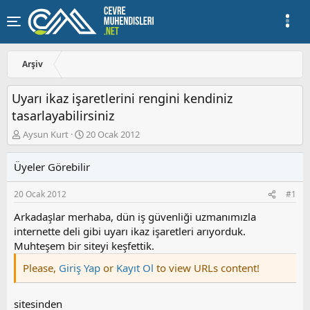
Arşiv
Uyarı ikaz işaretlerini rengini kendiniz
tasarlayabilirsiniz
K
B
Aysun Kurt
20 Ocak 2012
o
a
n
ş
Üyeler Görebilir
u
l
y
a
20 Ocak 2012
#1
u
n
b
g
Arkadaşlar merhaba, dün iş güvenliği uzmanımızla
a
ı
internette deli gibi uyarı ikaz işaretleri arıyorduk.
ş
ç
Muhteşem bir siteyi keşfettik.
l
t
a
a
Please,
Giriş Yap
or
Kayıt Ol
to view URLs content!
t
r
a
i
n
h
sitesinden
i