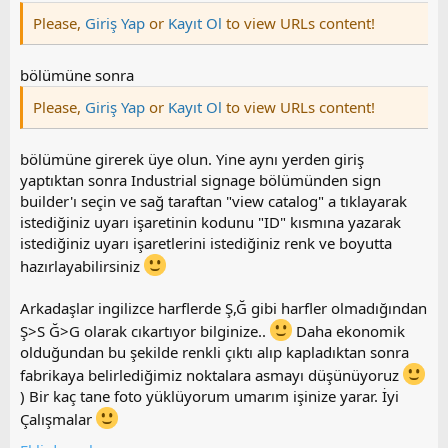
Please,
Giriş Yap
or
Kayıt Ol
to view URLs content!
bölümüne sonra
Please,
Giriş Yap
or
Kayıt Ol
to view URLs content!
bölümüne girerek üye olun. Yine aynı yerden giriş
yaptıktan sonra Industrial signage bölümünden sign
builder'ı seçin ve sağ taraftan "view catalog" a tıklayarak
istediğiniz uyarı işaretinin kodunu "ID" kısmına yazarak
istediğiniz uyarı işaretlerini istediğiniz renk ve boyutta
hazırlayabilirsiniz
Arkadaşlar ingilizce harflerde Ş,Ğ gibi harfler olmadığından
Ş>S Ğ>G olarak cıkartıyor bilginize..
Daha ekonomik
olduğundan bu şekilde renkli çıktı alıp kapladıktan sonra
fabrikaya belirlediğimiz noktalara asmayı düşünüyoruz
) Bir kaç tane foto yüklüyorum umarım işinize yarar. İyi
Çalışmalar