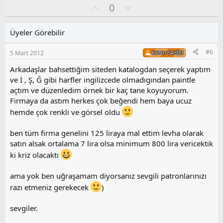
O
O
0
y
l
l
u
Üyeler Görebilir
a
m
s
#6
5 Mart 2012
KONU SAHIBI
u
z
Arkadaşlar bahsettiğim siteden katalogdan seçerek yaptım
o
ve İ , Ş, Ğ gibi harfler ingilizcede olmadıgından paintle
y
açtım ve düzenledim örnek bir kaç tane koyuyorum.
l
Firmaya da astım herkes çok beğendi hem baya ucuz
a
hemde çok renkli ve görsel oldu
ben tüm firma genelini 125 liraya mal ettim levha olarak
satın alsak ortalama 7 lira olsa minimum 800 lira vericektik
ki kriz olacaktı
ama yok ben uğraşamam diyorsanız sevgili patronlarınızı
razı etmeniz gerekecek
)
sevgiler.