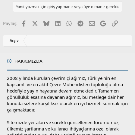
l
u
Yanıt yazmak için giriş yapmanız veya üye olmanız gerekir.
a
m
s
u
Facebook
X
Bluesky
LinkedIn
WhatsApp
Telegram
E-posta
Google
Link
Paylaş:
z
o
y
Arşiv
l
a
HAKKIMIZDA
2008 yılında kurulan çevrimiçi ağımız, Türkiye'nin en
kapsamlı ve en aktif Çevre Mühendisleri topluluğu olma
hedefiyle yayın hayatına devam etmektedir. Tamamen
gönüllülük esasına dayanan ağımız, bu mesleğe dair her
konuda sizlere karşılıksız olarak en iyi hizmeti sunmak için
çalışmaktadır.
Sitemizde yer alan ve sürekli güncellenen forumumuz,
ülkemiz şartlarına ve kullanıcı ihtiyaçlarına özel olarak