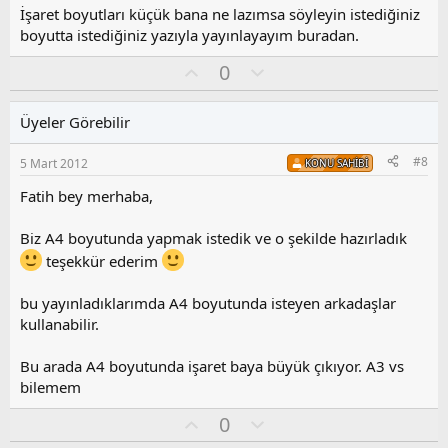
y
İşaret boyutları küçük bana ne lazımsa söyleyin istediğiniz
l
boyutta istediğiniz yazıyla yayınlayayım buradan.
a
O
O
0
y
l
l
u
Üyeler Görebilir
a
m
s
#8
5 Mart 2012
KONU SAHIBI
u
z
Fatih bey merhaba,
o
y
Biz A4 boyutunda yapmak istedik ve o şekilde hazırladık
l
teşekkür ederim
a
bu yayınladıklarımda A4 boyutunda isteyen arkadaşlar
kullanabilir.
Bu arada A4 boyutunda işaret baya büyük çıkıyor. A3 vs
bilemem
O
O
0
y
l