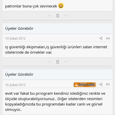
l
patronlar buna çok sevinecek
a
O
O
0
y
l
l
u
Üyeler Görebilir
a
m
s
14 Şubat 2012
#4
u
z
iş güvenliği ekipmaları,iş güvenliği ürünleri satan internet
o
sitelerinde de örnekler var.
y
O
O
l
0
y
l
a
l
u
Üyeler Görebilir
a
m
s
#5
16 Şubat 2012
KONU SAHIBI
u
z
evet var fakat bu prrogram kendiniz istediğiniz renkte ve
o
ölçüde oluşturabiliyorsunuz.. Diğer sitelerden resimleri
y
kopyaladığınızda bu programdaki kadar canlı ve görsel
l
olmuyor..
a