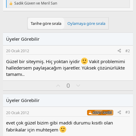
Sadık Güven
ve
Meril San
T
e
p
k
Tarihe göre sırala
Oylamaya göre sırala
i
l
e
Üyeler Görebilir
r
:
20 Ocak 2012
#2
Güzel bir siteymiş. Hiç yoktan iyidir
Vakit problemimi
halledersem paylaşacağım işaretler. Yüksek çözünürlükte
tamamı..
O
O
0
y
l
l
u
Üyeler Görebilir
a
m
s
#3
20 Ocak 2012
KONU SAHIBI
u
z
evet çok güzel bizim gibi maddi durumu kısıtlı olan
o
fabrikalar için muhteşem
y