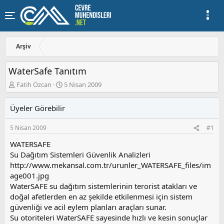
Arşiv
WaterSafe Tanıtım
K
B
Fatih Özcan
5 Nisan 2009
o
a
n
ş
Üyeler Görebilir
u
l
y
a
5 Nisan 2009
#1
u
n
b
g
WATERSAFE
a
ı
Su Dağıtım Sistemleri Güvenlik Analizleri
ş
ç
http://www.mekansal.com.tr/urunler_WATERSAFE_files/im
l
t
a
a
age001.jpg
t
r
WaterSAFE su dağıtım sistemlerinin terorist atakları ve
a
i
doğal afetlerden en az şekilde etkilenmesi için sistem
n
h
güvenliği ve acil eylem planları araçları sunar.
i
Su otoriteleri WaterSAFE sayesinde hızlı ve kesin sonuçlar