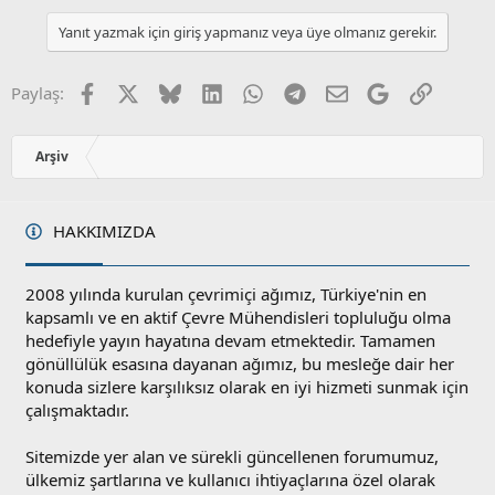
Yanıt yazmak için giriş yapmanız veya üye olmanız gerekir.
Facebook
X
Bluesky
LinkedIn
WhatsApp
Telegram
E-posta
Google
Link
Paylaş:
Arşiv
HAKKIMIZDA
2008 yılında kurulan çevrimiçi ağımız, Türkiye'nin en
kapsamlı ve en aktif Çevre Mühendisleri topluluğu olma
hedefiyle yayın hayatına devam etmektedir. Tamamen
gönüllülük esasına dayanan ağımız, bu mesleğe dair her
konuda sizlere karşılıksız olarak en iyi hizmeti sunmak için
çalışmaktadır.
Sitemizde yer alan ve sürekli güncellenen forumumuz,
ülkemiz şartlarına ve kullanıcı ihtiyaçlarına özel olarak