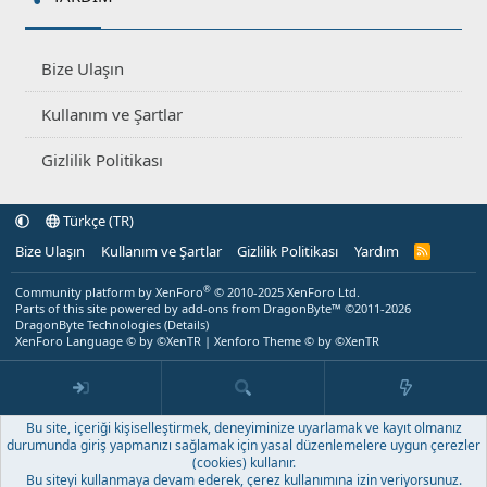
Bize Ulaşın
Kullanım ve Şartlar
Gizlilik Politikası
Türkçe (TR)
Bize Ulaşın
Kullanım ve Şartlar
Gizlilik Politikası
Yardım
R
S
S
®
Community platform by XenForo
© 2010-2025 XenForo Ltd.
Parts of this site powered by
add-ons from DragonByte™
©2011-2026
DragonByte Technologies
(
Details
)
XenForo Language © by ©XenTR
|
Xenforo Theme
© by ©XenTR
Bu site, içeriği kişiselleştirmek, deneyiminize uyarlamak ve kayıt olmanız
durumunda giriş yapmanızı sağlamak için yasal düzenlemelere uygun çerezler
(cookies) kullanır.
Bu siteyi kullanmaya devam ederek, çerez kullanımına izin veriyorsunuz.