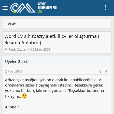
Arşiv
Word CV sihirbazıyla etkili cv'ler oluşturma (
Resimli Anlatım )
K
B
Fatih Özcan
2 Mart 2009
o
a
n
ş
Üyeler Görebilir
u
l
y
a
2 Mart 2009
#1
u
n
b
g
Arkadaşlar aşağıda şablon olarak kullanabileceğiniz CV
a
ı
örneklerini sizlerle paylaşmak istedim.. Teşekküre gerek
ş
ç
yok ama bir borç bilirim diyorsanız. Teşşekkür butonuna
l
t
a
a
tıklayınız
t
r
a
i
Alıntıdır....
n
h
i