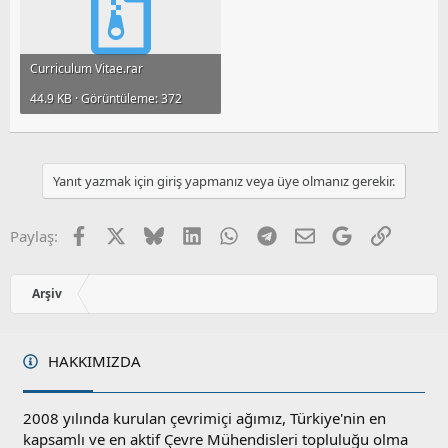
Curriculum Vitae.rar
44.9 KB · Görüntüleme: 372
Yanıt yazmak için giriş yapmanız veya üye olmanız gerekir.
Facebook
X
Bluesky
LinkedIn
WhatsApp
Telegram
E-posta
Google
Link
Paylaş:
Arşiv
HAKKIMIZDA
2008 yılında kurulan çevrimiçi ağımız, Türkiye'nin en
kapsamlı ve en aktif Çevre Mühendisleri topluluğu olma