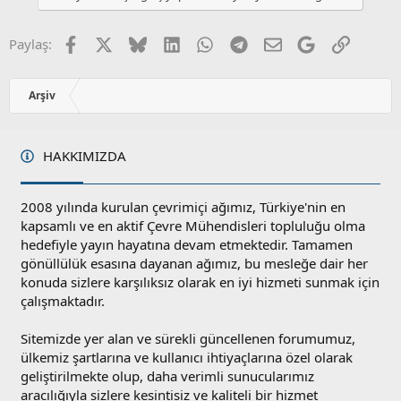
Facebook
X
Bluesky
LinkedIn
WhatsApp
Telegram
E-posta
Google
Link
Paylaş:
Arşiv
HAKKIMIZDA
2008 yılında kurulan çevrimiçi ağımız, Türkiye'nin en
kapsamlı ve en aktif Çevre Mühendisleri topluluğu olma
hedefiyle yayın hayatına devam etmektedir. Tamamen
gönüllülük esasına dayanan ağımız, bu mesleğe dair her
konuda sizlere karşılıksız olarak en iyi hizmeti sunmak için
çalışmaktadır.
Sitemizde yer alan ve sürekli güncellenen forumumuz,
ülkemiz şartlarına ve kullanıcı ihtiyaçlarına özel olarak
geliştirilmekte olup, daha verimli sunucularımız
aracılığıyla sizlere kesintisiz ve kaliteli bir hizmet