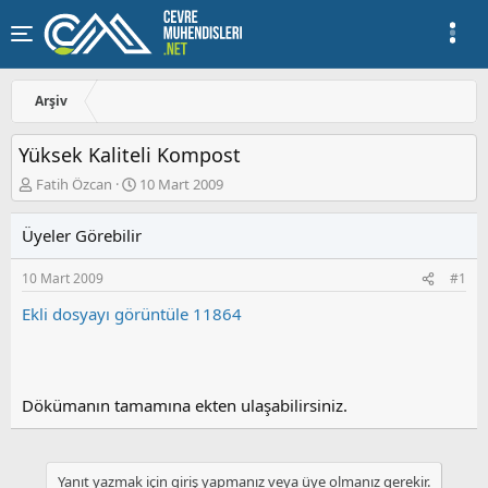
Arşiv
Yüksek Kaliteli Kompost
K
B
Fatih Özcan
10 Mart 2009
o
a
n
ş
Üyeler Görebilir
u
l
y
a
10 Mart 2009
#1
u
n
b
g
Ekli dosyayı görüntüle 11864
a
ı
ş
ç
l
t
a
a
t
r
Dökümanın tamamına ekten ulaşabilirsiniz.
a
i
n
h
i
Yanıt yazmak için giriş yapmanız veya üye olmanız gerekir.