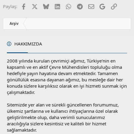
Facebook
X
Bluesky
LinkedIn
WhatsApp
Telegram
E-posta
Google
Link
Paylaş:
Arşiv
HAKKIMIZDA
2008 yılında kurulan çevrimiçi ağımız, Türkiye'nin en
kapsamlı ve en aktif Çevre Mühendisleri topluluğu olma
hedefiyle yayın hayatına devam etmektedir. Tamamen
gönüllülük esasına dayanan ağımız, bu mesleğe dair her
konuda sizlere karşılıksız olarak en iyi hizmeti sunmak için
çalışmaktadır.
Sitemizde yer alan ve sürekli güncellenen forumumuz,
ülkemiz şartlarına ve kullanıcı ihtiyaçlarına özel olarak
geliştirilmekte olup, daha verimli sunucularımız
aracılığıyla sizlere kesintisiz ve kaliteli bir hizmet
sağlamaktadır.