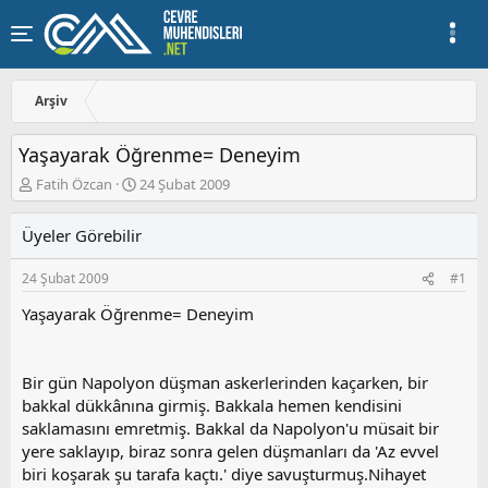
Arşiv
Yaşayarak Öğrenme= Deneyim
K
B
Fatih Özcan
24 Şubat 2009
o
a
n
ş
Üyeler Görebilir
u
l
y
a
24 Şubat 2009
#1
u
n
b
g
Yaşayarak Öğrenme= Deneyim
a
ı
ş
ç
l
t
a
a
Bir gün Napolyon düşman askerlerinden kaçarken, bir
t
r
bakkal dükkânına girmiş. Bakkala hemen kendisini
a
i
saklamasını emretmiş. Bakkal da Napolyon'u müsait bir
n
h
yere saklayıp, biraz sonra gelen düşmanları da 'Az evvel
i
biri koşarak şu tarafa kaçtı.' diye savuşturmuş.Nihayet