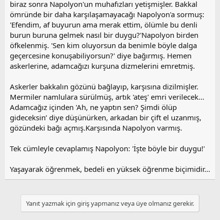
biraz sonra Napolyon'un muhafızları yetişmişler. Bakkal
ömründe bir daha karşılaşamayacağı Napolyon'a sormuş:
'Efendim, af buyurun ama merak ettim, ölümle bu denli
burun buruna gelmek nasıl bir duygu?'Napolyon birden
öfkelenmiş. 'Sen kim oluyorsun da benimle böyle dalga
geçercesine konuşabiliyorsun?' diye bağırmış. Hemen
askerlerine, adamcağızı kurşuna dizmelerini emretmiş.
Askerler bakkalın gözünü bağlayıp, karşısına dizilmişler.
Mermiler namlulara sürülmüş, artık 'ateş' emri verilecek...
Adamcağız içinden 'Ah, ne yaptın sen? Şimdi ölüp
gideceksin’ diye düşünürken, arkadan bir çift el uzanmış,
gözündeki bağı açmış.Karşısında Napolyon varmış.
Tek cümleyle cevaplamış Napolyon: 'İşte böyle bir duygu!'
Yaşayarak öğrenmek, bedeli en yüksek öğrenme biçimidir...
Yanıt yazmak için giriş yapmanız veya üye olmanız gerekir.