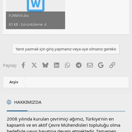
FORM59.doc
83 KB · Görüntüleme: 4
Yanıt yazmak için giriş yapmanız veya üye olmanız gerekir.
Facebook
X
Bluesky
LinkedIn
WhatsApp
Telegram
E-posta
Google
Link
Paylaş:
Arşiv
HAKKIMIZDA
2008 yılında kurulan çevrimiçi ağımız, Türkiye'nin en
kapsamlı ve en aktif Çevre Mühendisleri topluluğu olma
hedefiyle yayın hayatına devam etmektedir. Tamamen