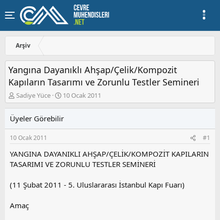
Arşiv
Yangına Dayanıklı Ahşap/Çelik/Kompozit
Kapıların Tasarımı ve Zorunlu Testler Semineri
K
B
Sadiye Yüce
10 Ocak 2011
o
a
n
ş
Üyeler Görebilir
u
l
y
a
10 Ocak 2011
#1
u
n
b
g
YANGINA DAYANIKLI AHŞAP/ÇELİK/KOMPOZİT KAPILARIN
a
ı
TASARIMI VE ZORUNLU TESTLER SEMİNERİ
ş
ç
l
t
a
a
(11 Şubat 2011 - 5. Uluslararası İstanbul Kapı Fuarı)
t
r
a
i
Amaç
n
h
i