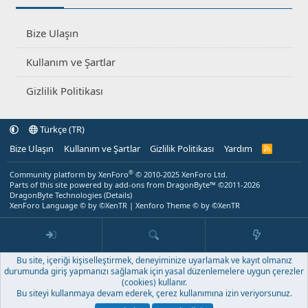
Bize Ulaşın
Kullanım ve Şartlar
Gizlilik Politikası
Türkçe (TR)
Bize Ulaşın
Kullanım ve Şartlar
Gizlilik Politikası
Yardım
R
S
S
®
Community platform by XenForo
© 2010-2025 XenForo Ltd.
Parts of this site powered by
add-ons from DragonByte™
©2011-2026
DragonByte Technologies
(
Details
)
XenForo Language © by ©XenTR
|
Xenforo Theme
© by ©XenTR
Bu site, içeriği kişiselleştirmek, deneyiminize uyarlamak ve kayıt olmanız
durumunda giriş yapmanızı sağlamak için yasal düzenlemelere uygun çerezler
(cookies) kullanır.
Bu siteyi kullanmaya devam ederek, çerez kullanımına izin veriyorsunuz.