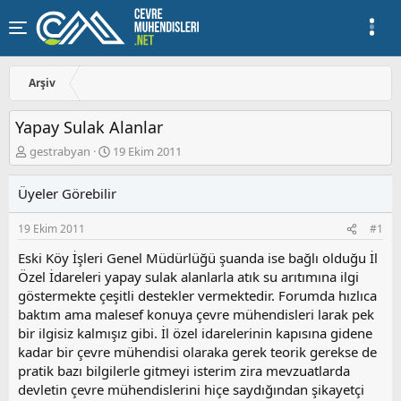
Arşiv
Yapay Sulak Alanlar
K
B
gestrabyan
19 Ekim 2011
o
a
n
ş
Üyeler Görebilir
u
l
y
a
19 Ekim 2011
#1
u
n
b
g
Eski Köy İşleri Genel Müdürlüğü şuanda ise bağlı olduğu İl
a
ı
Özel İdareleri yapay sulak alanlarla atık su arıtımına ilgi
ş
ç
göstermekte çeşitli destekler vermektedir. Forumda hızlıca
l
t
a
a
baktım ama malesef konuya çevre mühendisleri larak pek
t
r
bir ilgisiz kalmışız gibi. İl özel idarelerinin kapısına gidene
a
i
kadar bir çevre mühendisi olaraka gerek teorik gerekse de
n
h
pratik bazı bilgilerle gitmeyi isterim zira mevzuatlarda
i
devletin çevre mühendislerini hiçe saydığından şikayetçi