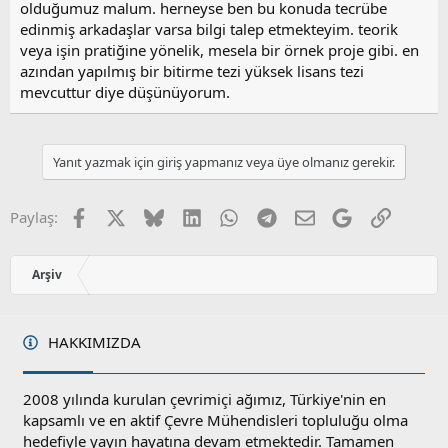
olduğumuz malum. herneyse ben bu konuda tecrübe
edinmiş arkadaşlar varsa bilgi talep etmekteyim. teorik
veya işin pratiğine yönelik, mesela bir örnek proje gibi. en
azından yapılmış bir bitirme tezi yüksek lisans tezi
mevcuttur diye düşünüyorum.
Yanıt yazmak için giriş yapmanız veya üye olmanız gerekir.
Facebook
X
Bluesky
LinkedIn
WhatsApp
Telegram
E-posta
Google
Link
Paylaş:
Arşiv
HAKKIMIZDA
2008 yılında kurulan çevrimiçi ağımız, Türkiye'nin en
kapsamlı ve en aktif Çevre Mühendisleri topluluğu olma
hedefiyle yayın hayatına devam etmektedir. Tamamen