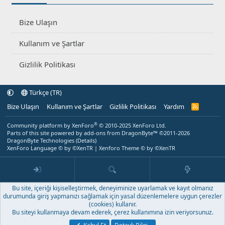
Bize Ulaşın
Kullanım ve Şartlar
Gizlilik Politikası
Türkçe (TR)
Bize Ulaşın
Kullanım ve Şartlar
Gizlilik Politikası
Yardım
R
S
S
®
Community platform by XenForo
© 2010-2025 XenForo Ltd.
Parts of this site powered by
add-ons from DragonByte™
©2011-2026
DragonByte Technologies
(
Details
)
XenForo Language © by ©XenTR
|
Xenforo Theme
© by ©XenTR
Bu site, içeriği kişiselleştirmek, deneyiminize uyarlamak ve kayıt olmanız
durumunda giriş yapmanızı sağlamak için yasal düzenlemelere uygun çerezler
(cookies) kullanır.
Bu siteyi kullanmaya devam ederek, çerez kullanımına izin veriyorsunuz.