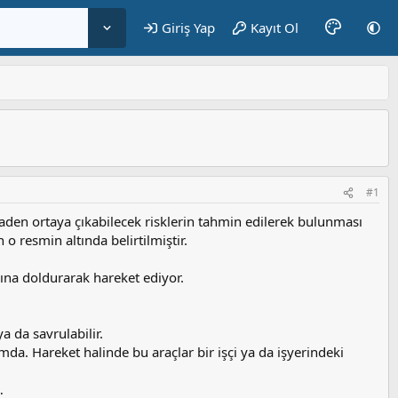
Giriş Yap
Kayıt Ol
#1
inaden ortaya çıkabilecek risklerin tahmin edilerek bulunması
 o resmin altında belirtilmiştir.
ına doldurarak hareket ediyor.
a da savrulabilir.
da. Hareket halinde bu araçlar bir işçi ya da işyerindeki
…