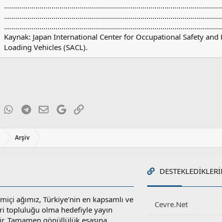
………………………………………………………………………………………………
………………………………………………………………………………………………
………………………………………………………………………………………………
Kaynak: Japan International Center for Occupational Safety and 
Loading Vehicles (SACL).
ky
inkedIn
WhatsApp
Telegram
E-posta
Google
Link
ı
Arşiv
DESTEKLEDIKLERI
miçi ağımız, Türkiye'nin en kapsamlı ve
Cevre.Net
ri topluluğu olma hedefiyle yayın
r. Tamamen gönüllülük esasına