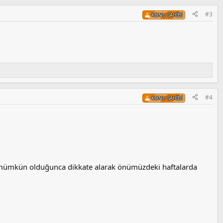
#3
KONU SAHIBI
#4
KONU SAHIBI
rı mümkün olduğunca dikkate alarak önümüzdeki haftalarda