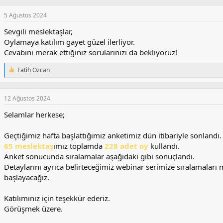
p
k
5 Ağustos 2024
i
l
Sevgili meslektaşlar,
e
Oylamaya katılım gayet güzel ilerliyor.
r
Cevabını merak ettiğiniz sorularınızı da bekliyoruz!
:
Fatih Özcan
T
e
p
k
12 Ağustos 2024
i
l
Selamlar herkese;
e
r
Geçtiğimiz hafta başlattığımız anketimiz dün itibariyle sonlandı.
:
65 meslektaş
ımız toplamda
228 adet oy
kullandı.
Anket sonucunda sıralamalar aşağıdaki gibi sonuçlandı.
Detaylarını ayrıca belirteceğimiz webinar serimize sıralamala
başlayacağız.
Katılımınız için teşekkür ederiz.
Görüşmek üzere.