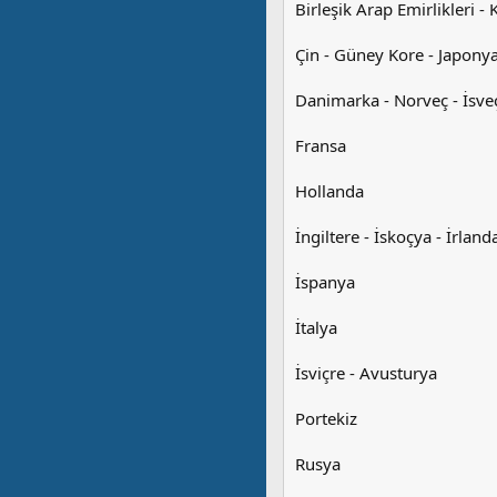
Birleşik Arap Emirlikleri -
Çin - Güney Kore - Japonya
Danimarka - Norveç - İsveç
Fransa
Hollanda
İngiltere - İskoçya - İrland
İspanya
İtalya
İsviçre - Avusturya
Portekiz
Rusya