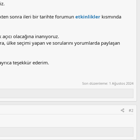
iz.
ikten sonra ileri bir tarihte forumun
etkinlikler
kısmında
 açıcı olacağına inanıyoruz.
lara, ülke seçimi yapan ve sorularını yorumlarda paylaşan
 ayrıca teşekkür ederim.
Son düzenleme:
1 Ağustos 2024
#2