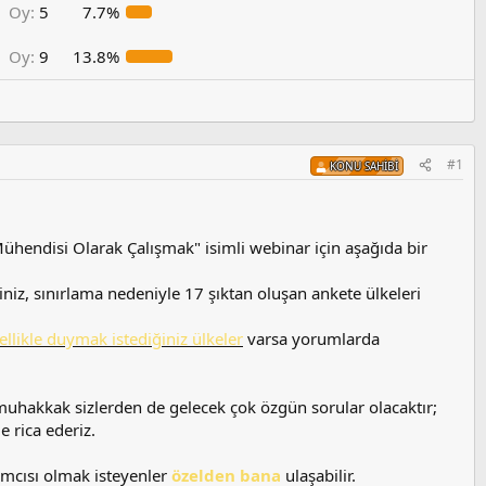
Oy:
5
7.7%
Oy:
9
13.8%
#1
KONU SAHIBI
endisi Olarak Çalışmak" isimli webinar için aşağıda bir
iniz, sınırlama nedeniyle 17 şıktan oluşan ankete ülkeleri
ellikle duymak istediğiniz ülkeler
varsa yorumlarda
muhakkak sizlerden de gelecek çok özgün sorular olacaktır;
e rica ederiz.
ımcısı olmak isteyenler
özelden bana
ulaşabilir.