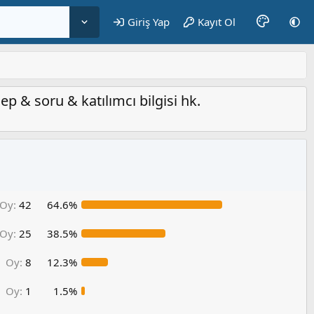
Giriş Yap
Kayıt Ol
p & soru & katılımcı bilgisi hk.
Oy:
42
64.6%
Oy:
25
38.5%
Oy:
8
12.3%
Oy:
1
1.5%