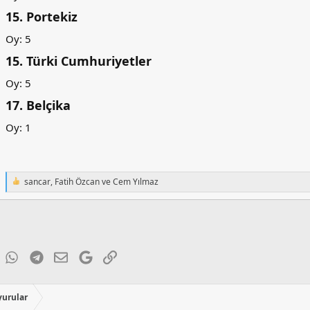
15. Portekiz​
Oy: 5
15. Türki Cumhuriyetler​
Oy: 5
17. Belçika​
Oy: 1
sancar
,
Fatih Özcan
ve
Cem Yılmaz
T
e
p
k
i
l
e
ky
inkedIn
WhatsApp
Telegram
E-posta
Google
Link
r
:
urular