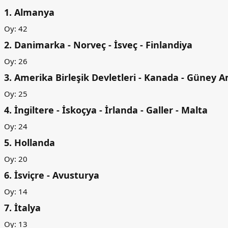
1. Almanya​
Oy: 42
2. Danimarka - Norveç - İsveç - Finlandiya​
Oy: 26
3. Amerika Birleşik Devletleri - Kanada - Güney A
Oy: 25
4. İngiltere - İskoçya - İrlanda - Galler - Malta​
Oy: 24
5. Hollanda​
Oy: 20
6. İsviçre - Avusturya​
Oy: 14
7. İtalya​
Oy: 13