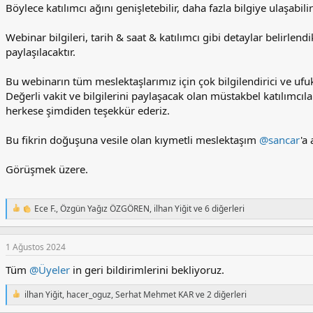
Böylece katılımcı ağını genişletebilir, daha fazla bilgiye ulaşabilir
Webinar bilgileri, tarih & saat & katılımcı gibi detaylar belirlend
paylaşılacaktır.
Bu webinarın tüm meslektaşlarımız için çok bilgilendirici ve ufuk
Değerli vakit ve bilgilerini paylaşacak olan müstakbel katılımcı
herkese şimdiden teşekkür ederiz.
Bu fikrin doğuşuna vesile olan kıymetli meslektaşım
@sancar
'a
Görüşmek üzere.
Ece F.
,
Özgün Yağız ÖZGÖREN
,
ilhan Yiğit
ve 6 diğerleri
T
e
p
k
1 Ağustos 2024
i
Tüm
@Üyeler
in geri bildirimlerini bekliyoruz.
l
e
r
ilhan Yiğit
,
hacer_oguz
,
Serhat Mehmet KAR
ve 2 diğerleri
T
:
e