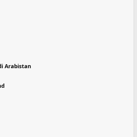
di Arabistan​
d​