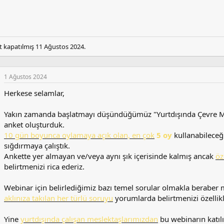
t kapatılmış
11 Ağustos 2024
.
1 Ağustos 2024
Herkese selamlar,
Yakın zamanda başlatmayı düşündüğümüz "Yurtdışında Çevre Müh
anket oluşturduk.
10 gün boyunca oylamaya açık olan, en çok
5 oy
kullanabileceğ
sığdırmaya çalıştık.
Ankette yer almayan ve/veya aynı şık içerisinde kalmış ancak
öz
belirtmenizi rica ederiz.
Webinar için belirlediğimiz bazı temel sorular olmakla beraber 
aklınıza takılan her türlü soruyu
yorumlarda belirtmenizi özellikl
Yine
yurtdışında çalışan meslektaşlarımızdan
bu webinarın katıl