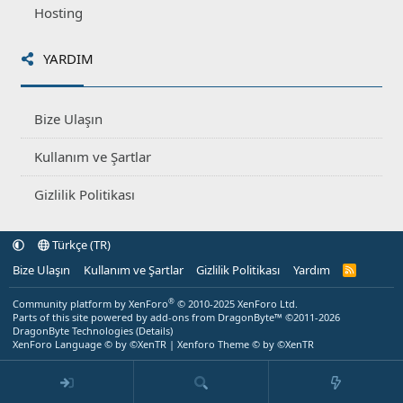
Hosting
YARDIM
Bize Ulaşın
Kullanım ve Şartlar
Gizlilik Politikası
Türkçe (TR)
Bize Ulaşın
Kullanım ve Şartlar
Gizlilik Politikası
Yardım
R
S
S
®
Community platform by XenForo
© 2010-2025 XenForo Ltd.
Parts of this site powered by
add-ons from DragonByte™
©2011-2026
DragonByte Technologies
(
Details
)
XenForo Language © by ©XenTR
|
Xenforo Theme
© by ©XenTR