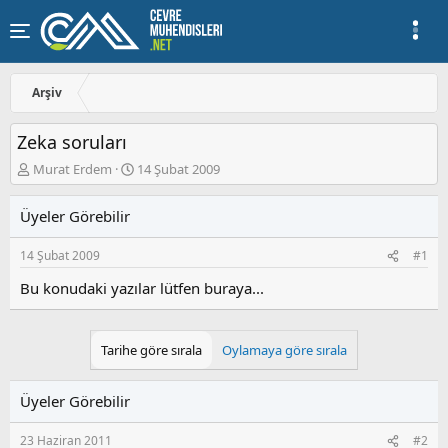
Arşiv
Zeka soruları
K
B
Murat Erdem
14 Şubat 2009
o
a
n
ş
Üyeler Görebilir
u
l
y
a
14 Şubat 2009
#1
u
n
b
g
Bu konudaki yazılar lütfen buraya...
a
ı
ş
ç
l
t
a
a
Tarihe göre sırala
Oylamaya göre sırala
t
r
a
i
Üyeler Görebilir
n
h
i
23 Haziran 2011
#2