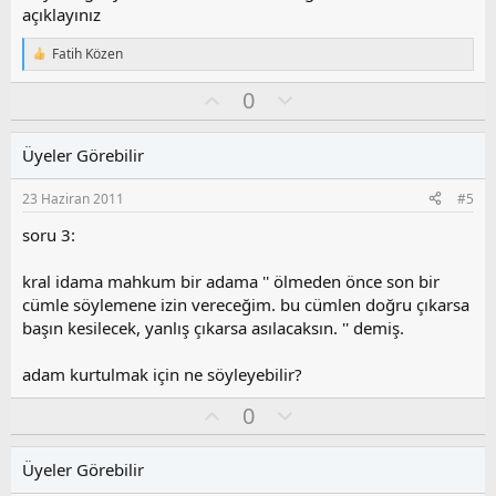
açıklayınız
Fatih Közen
T
e
O
O
0
p
k
y
l
i
l
u
l
Üyeler Görebilir
a
m
e
s
r
23 Haziran 2011
#5
:
u
z
soru 3:
o
y
kral idama mahkum bir adama '' ölmeden önce son bir
l
cümle söylemene izin vereceğim. bu cümlen doğru çıkarsa
a
başın kesilecek, yanlış çıkarsa asılacaksın. '' demiş.
adam kurtulmak için ne söyleyebilir?
O
O
0
y
l
l
u
Üyeler Görebilir
a
m