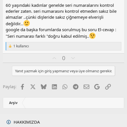
z
60 yaşındaki kadınlar genelde seri numaralarını kontrol
o
ederler zaten. seri numarasını kontrol etmeden sakız bile
y
almazlar ..çünki dişleride sakız çiğnemeye elverişli
l
değildir...
a
google da başka forumlarda sorulmuş bu soru El-cevap :
"Seri numarası farklı "doğru kabul edilmiş..
1 kullanıcı
T
e
O
O
0
p
k
y
l
i
l
u
l
Yanıt yazmak için giriş yapmanız veya üye olmanız gerekir.
a
m
e
s
r
:
u
Facebook
X
Bluesky
LinkedIn
WhatsApp
Telegram
E-posta
Google
Link
Paylaş:
z
o
y
Arşiv
l
a
HAKKIMIZDA