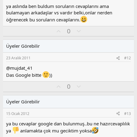
z
ya aslında ben buldum soruların cevaplarını ama
o
bulamayan arkadaşlar vs vardır belki,onlar nerden
y
öğrenecek bu soruların cevaplarını.
l
a
O
O
0
y
l
l
u
Üyeler Görebilir
a
m
s
23 Aralık 2011
#12
u
z
@mujdat_41
o
Das Google bitte
))
y
l
O
O
0
a
y
l
l
u
Üyeler Görebilir
a
m
s
15 Ocak 2012
#13
u
z
ya bu cevaplar google dan bulunmuş..bu ne hazırcevaplılık
o
ya
anlamakta çok mu geciktim yoksa
y