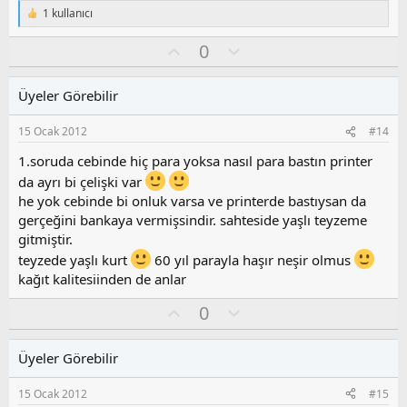
l
1 kullanıcı
T
a
e
O
O
0
p
k
y
l
i
l
u
l
Üyeler Görebilir
a
m
e
s
r
15 Ocak 2012
#14
:
u
z
1.soruda cebinde hiç para yoksa nasıl para bastın printer
o
da ayrı bi çelişki var
y
he yok cebinde bi onluk varsa ve printerde bastıysan da
l
gerçeğini bankaya vermişsindir. sahteside yaşlı teyzeme
a
gitmiştir.
teyzede yaşlı kurt
60 yıl parayla haşır neşir olmus
kağıt kalitesiinden de anlar
O
O
0
y
l
l
u
Üyeler Görebilir
a
m
s
15 Ocak 2012
#15
u