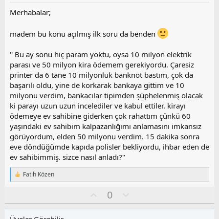
Merhabalar;
madem bu konu açılmış ilk soru da benden
'' Bu ay sonu hiç param yoktu, oysa 10 milyon elektrik
parası ve 50 milyon kira ödemem gerekiyordu. Çaresiz
printer da 6 tane 10 milyonluk banknot bastım, çok da
başarılı oldu, yine de korkarak bankaya gittim ve 10
milyonu verdim, bankacılar tipimden şüphelenmiş olacak
ki parayı uzun uzun incelediler ve kabul ettiler. kirayı
ödemeye ev sahibine giderken çok rahattım çünkü 60
yaşındaki ev sahibim kalpazanlığımı anlamasını imkansız
görüyordum, elden 50 milyonu verdim. 15 dakika sonra
eve döndüğümde kapıda polisler bekliyordu, ihbar eden de
ev sahibimmiş. sizce nasıl anladı?''
Fatih Közen
T
e
O
O
0
p
k
y
l
i
l
u
l
Üyeler Görebilir