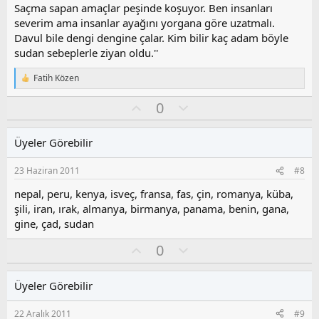
Saçma sapan amaçlar peşinde koşuyor. Ben insanları
severim ama insanlar ayağını yorgana göre uzatmalı.
Davul bile dengi dengine çalar. Kim bilir kaç adam böyle
sudan sebeplerle ziyan oldu.''
Fatih Közen
T
e
O
O
0
p
k
y
l
i
l
u
l
Üyeler Görebilir
a
m
e
s
r
23 Haziran 2011
#8
:
u
z
nepal, peru, kenya, isveç, fransa, fas, çin, romanya, küba,
o
şili, iran, ırak, almanya, birmanya, panama, benin, gana,
y
gine, çad, sudan
l
a
O
O
0
y
l
l
u
Üyeler Görebilir
a
m
s
22 Aralık 2011
#9