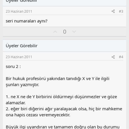
a
m
e
s
r
23 Haziran 2011
#3
:
u
z
seri numaraları aynı?
o
O
O
0
y
y
l
l
l
u
a
Üyeler Görebilir
a
m
s
23 Haziran 2011
#4
u
z
soru 2 :
o
y
Bir hukuk profesörü yakından tanıdığı X ve Y ile ilgili
l
şunları yazmıştır.
a
1. ne X ne de Y birbirini öldürmeyi düşünmezler ve göze
alamazlar.
2. eğer biri diğerini ağır yaralayacak olsa, hiç bir mahkeme
ona hapis cezası veremeyecektir.
Büyük ilgi uyandıran ve tamamen doğru olan bu durumu