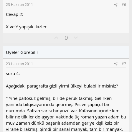
s
23 Haziran 2011
#6
u
z
Cevap 2:
o
y
X ve Y yapışık ikizler.
l
a
O
O
0
y
l
l
u
Üyeler Görebilir
a
m
s
23 Haziran 2011
#7
u
z
soru 4:
o
y
Aşağıdaki paragrafta gizli yirmi ülkeyi bulabilir misiniz?
l
a
'' Yine paltosuz gelmiş, bir de peruk takmış. Gelirken
yanında bilgisayarını da getirmiş. Pis ve çapaçul bir
durumda. Safran sarısı bir yüzü var. Kafasının içinde kim
bilir ne tilkiler dolaşıyor. Vaktinde üç roman yazan adam bu
mu? Zaman dünkü başarılı adamdan geriye kişiliksiz bir
virane bırakmış. Şimdi bir sanal manyak, tam bir manyak.