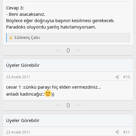
u
z
Cevap 3:
o
- Beni asacaksanız.
y
Böylece eğer doğruysa başının kesilmesi gerekecek.
l
Paradoks oluyordu yanlış hatırlamıyorsam.
a
S.Gönenç Çalıcı
T
e
O
O
0
p
k
y
l
i
l
u
l
Üyeler Görebilir
a
m
e
s
r
23 Aralık 2011
#10
:
u
z
cevar 1 :cünkü parayı hiç elden vermezdiniz...
o
anladı kadıncağız::
))
y
l
O
O
0
a
y
l
l
u
Üyeler Görebilir
a
m
s
23 Aralık 2011
#11
u