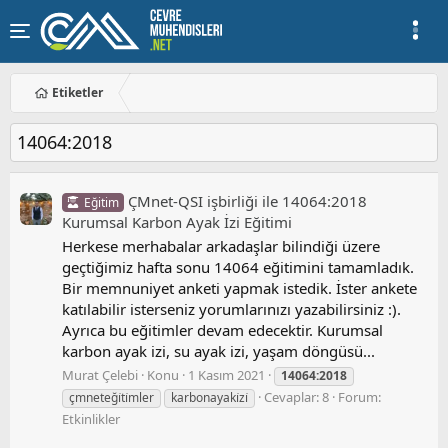
Etiketler
14064:2018
ÇMnet-QSI işbirliği ile 14064:2018
Eğitim
Kurumsal Karbon Ayak İzi Eğitimi
Herkese merhabalar arkadaşlar bilindiği üzere
geçtiğimiz hafta sonu 14064 eğitimini tamamladık.
Bir memnuniyet anketi yapmak istedik. İster ankete
katılabilir isterseniz yorumlarınızı yazabilirsiniz :).
Ayrıca bu eğitimler devam edecektir. Kurumsal
karbon ayak izi, su ayak izi, yaşam döngüsü...
Murat Çelebi
Konu
1 Kasım 2021
14064:2018
Cevaplar: 8
Forum:
çmneteği̇ti̇mler
karbonayaki̇zi̇
Etkinlikler