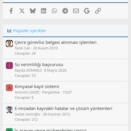
Facebook
X
Bluesky
LinkedIn
WhatsApp
Telegram
E-posta
Google
Link
Popüler içerikler
Çevre görevlisi belgesi alınması işlemleri
Tarık Can
20 Kasım 2010
Cevaplar: 2K
Su verimliliği başvurusu
İ
İlayda SÖNMEZ
8 Mayıs 2026
Cevaplar: 53
Kimyasal kayıt sistemi
A
Anonim (2d3f)
Perşembe - 15:07
Cevaplar: 6
E-imzadan kaynaklı hatalar ve çözüm yöntemleri
Sedat Azizoğlu
28 Haziran 2012
Cevaplar: 212
İş arayan çevre mühendisleri (arşiv)