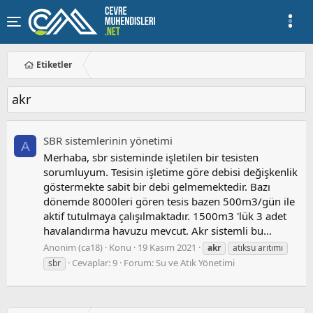
Etiketler
akr
SBR sistemlerinin yönetimi
A
Merhaba, sbr sisteminde işletilen bir tesisten
sorumluyum. Tesisin işletime göre debisi değişkenlik
göstermekte sabit bir debi gelmemektedir. Bazı
dönemde 8000leri gören tesis bazen 500m3/gün ile
aktif tutulmaya çalışılmaktadır. 1500m3 'lük 3 adet
havalandırma havuzu mevcut. Akr sistemli bu...
Anonim (ca18)
Konu
19 Kasım 2021
akr
atıksu arıtımı
Cevaplar: 9
Forum:
Su ve Atık Yönetimi
sbr