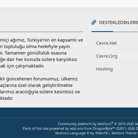
DESTEKLEDIKLERI
miçi ağımız, Türkiye'nin en kapsamlı ve
Cevre.Net
ri topluluğu olma hedefiyle yayın
r. Tamamen gönüllülük esasına
Cevre.Org
e dair her konuda sizlere karşılıksız
ak için çalışmaktadır.
Hosting
rekli güncellenen forumumuz, ülkemiz
yaçlarına özel olarak geliştirilmekte
rımız aracılığıyla sizlere kesintisiz ve
ktadır.
®
Community platform by XenForo
© 2010-2025 X
Parts of this site powered by
add-ons from DragonByte™
©2011-2026
D
XenForo Language © by ©XenTR
|
Xenforo Theme