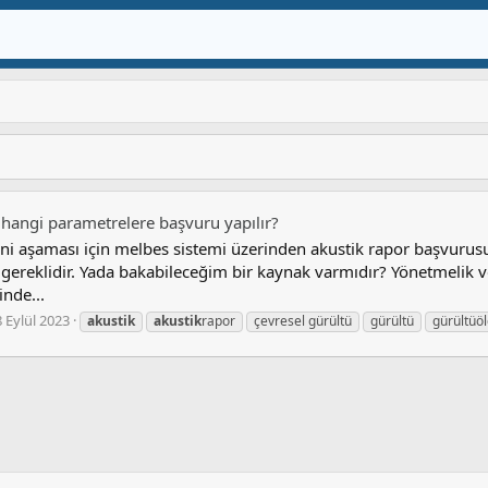
n hangi parametrelere başvuru yapılır?
ni aşaması için melbes sistemi üzerinden akustik rapor başvurus
reklidir. Yada bakabileceğim bir kaynak varmıdır? Yönetmelik v
nde...
8 Eylül 2023
akustik
akustik
rapor
çevresel gürültü
gürültü
gürültüö