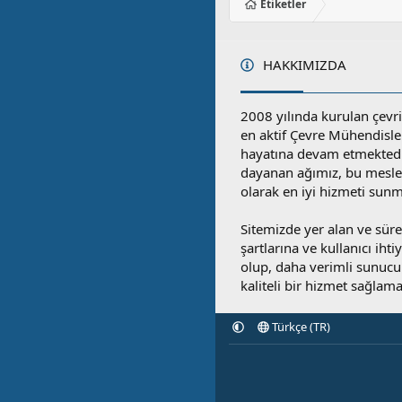
Etiketler
HAKKIMIZDA
2008 yılında kurulan çevri
en aktif Çevre Mühendisle
hayatına devam etmektedi
dayanan ağımız, bu mesleğ
olarak en iyi hizmeti sunm
Sitemizde yer alan ve sü
şartlarına ve kullanıcı ihti
olup, daha verimli sunucula
kaliteli bir hizmet sağlama
Türkçe (TR)