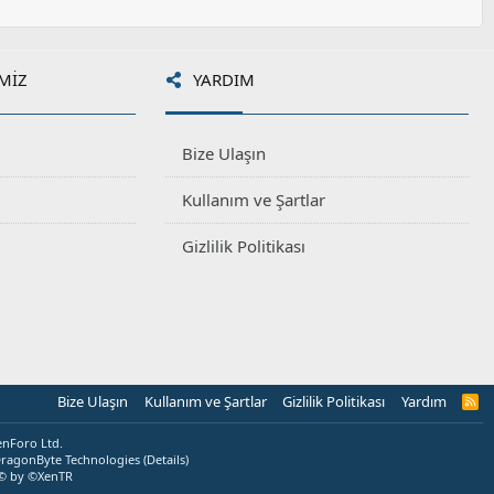
MIZ
YARDIM
Bize Ulaşın
Kullanım ve Şartlar
Gizlilik Politikası
Bize Ulaşın
Kullanım ve Şartlar
Gizlilik Politikası
Yardım
R
S
S
enForo Ltd.
ragonByte Technologies
(
Details
)
© by ©XenTR