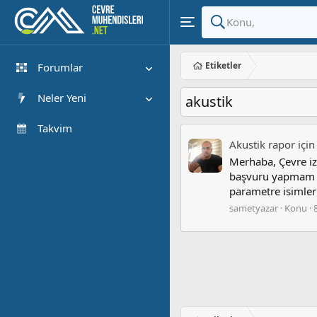
Etiketler
Forumlar
Yeni Mesajlar
Neler Yeni
akustik
Forumlarda Ara
Öne çıkan içerik
Takvim
Akustik rapor içi
Yeni Mesajlar
Merhaba, Çevre iz
Son Etkinlik
başvuru yapmam ge
parametre isimleri
sametyazar
Konu