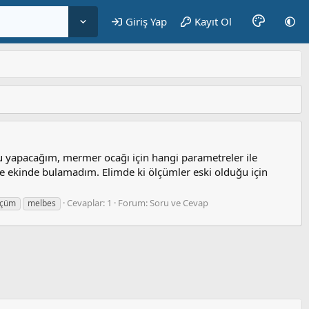
Giriş Yap
Kayıt Ol
u yapacağım, mermer ocağı için hangi parametreler ile
e ekinde bulamadım. Elimde ki ölçümler eski olduğu için
Cevaplar: 1
Forum:
Soru ve Cevap
lçüm
melbes