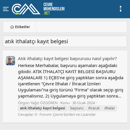
Etiketler
atık i̇thalatçı kayıt belgesi
Atık i̇thalatçı kayıt belgesi başvurusu nasıl yapılır?
Herkese Merhabalar, başvuru aşamaları aşağıdaki
gibidir. ATIK İTHALATÇI KAYIT BELGESİ BAŞVURU
AŞAMALARI 1) EÇBS’ne giriş yaptıktan sonra aşağıda
işaretlenen “Çevre İthalat / İhracat İzinleri
Uygulaması”na giriş türünü “Firma” olarak seçip giriş
yapmalısınız. 2) Uygulamaya giriş yaptıktan sonra...
Özgün Yağız ÖZGÖREN
Konu
30 Ocak 2024
atık
i̇thalatçı
kayıt
belgesi
başvuru
i̇hracat
i̇thalat
Cevaplar: 0
Forum:
Çevre İzinleri ve Lisanslar