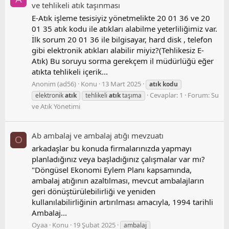
ve tehlikeli atık taşınması
E-Atık işleme tesisiyiz yönetmelikte 20 01 36 ve 20
01 35 atık kodu ile atıkları alabilme yeterliliğimiz var.
İlk sorum 20 01 36 ile bilgisayar, hard disk , telefon
gibi elektronik atıkları alabilir miyiz?(Tehlikesiz E-
Atık) Bu soruyu sorma gerekçem il müdürlüğü eğer
atıkta tehlikeli içerik...
Anonim (ad56)
Konu
13 Mart 2025
atık
kodu
Cevaplar: 1
Forum:
Su
elektronik
atık
tehlikeli
atık
taşıma
ve Atık Yönetimi
Ab ambalaj ve ambalaj atığı mevzuatı
O
arkadaşlar bu konuda firmalarınızda yapmayı
planladığınız veya başladığınız çalışmalar var mı?
"Döngüsel Ekonomi Eylem Planı kapsamında,
ambalaj atığının azaltılması, mevcut ambalajların
geri dönüştürülebilirliği ve yeniden
kullanılabilirliğinin artırılması amacıyla, 1994 tarihli
Ambalaj...
Oyaa
Konu
19 Şubat 2025
ambalaj