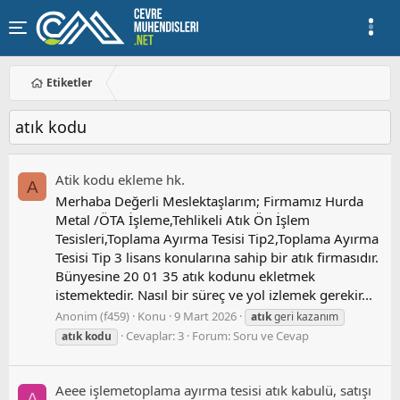
Etiketler
atık kodu
Atik kodu ekleme hk.
A
Merhaba Değerli Meslektaşlarım; Firmamız Hurda
Metal /ÖTA İşleme,Tehlikeli Atık Ön İşlem
Tesisleri,Toplama Ayırma Tesisi Tip2,Toplama Ayırma
Tesisi Tip 3 lisans konularına sahip bir atık firmasıdır.
Bünyesine 20 01 35 atık kodunu ekletmek
istemektedir. Nasıl bir süreç ve yol izlemek gerekir...
Anonim (f459)
Konu
9 Mart 2026
atık
geri kazanım
Cevaplar: 3
Forum:
Soru ve Cevap
atık
kodu
Aeee i̇şlemetoplama ayırma tesisi atık kabulü, satışı
A