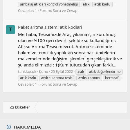
ambalaj
atık
ları kontrol yönetmeliği
atık
atık
kodu
Cevaplar: 1
Forum:
Soru ve Cevap
Paket aritma si̇stemi̇ atik kodlari
T
Merhaba; Tesisimizde Araç yıkama için kurulmuş
olan ve %100 geri devirli şekilde su kullandığımız
Atıksu Arıtma Tesisi mevcut. Arıtma sisteminde
bakım ve temizlik yaptıktan sonra bazı ünitelerin
malzemelerinde değişim işlemleri gerçekleştirdik ve
şu anda elimizde ; 1)Kum tutucudan çıkan farklı...
tarikkucuk
Konu
25 Eylül 2022
atık
atık
değerlendirme
atık
kodu
atık
su arıtma tesisi
atık
su arıtımı
bertaraf
Cevaplar: 1
Forum:
Soru ve Cevap
Etiketler
HAKKIMIZDA