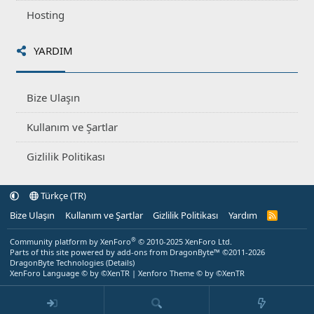
Hosting
YARDIM
Bize Ulaşın
Kullanım ve Şartlar
Gizlilik Politikası
Türkçe (TR)
Bize Ulaşın
Kullanım ve Şartlar
Gizlilik Politikası
Yardım
R
S
S
®
Community platform by XenForo
© 2010-2025 XenForo Ltd.
Parts of this site powered by
add-ons from DragonByte™
©2011-2026
DragonByte Technologies
(
Details
)
XenForo Language © by ©XenTR
|
Xenforo Theme
© by ©XenTR