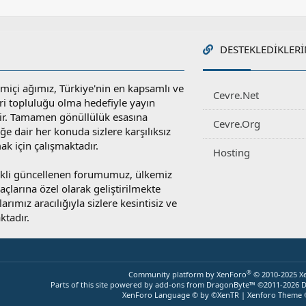
DESTEKLEDIKLERI
miçi ağımız, Türkiye'nin en kapsamlı ve
Cevre.Net
ri topluluğu olma hedefiyle yayın
r. Tamamen gönüllülük esasına
Cevre.Org
e dair her konuda sizlere karşılıksız
ak için çalışmaktadır.
Hosting
rekli güncellenen forumumuz, ülkemiz
yaçlarına özel olarak geliştirilmekte
rımız aracılığıyla sizlere kesintisiz ve
ktadır.
®
Community platform by XenForo
© 2010-2025 X
Parts of this site powered by
add-ons from DragonByte™
©2011-2026
D
XenForo Language © by ©XenTR
|
Xenforo Theme