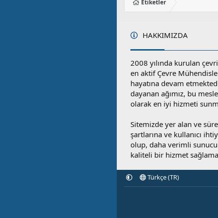
Etiketler
HAKKIMIZDA
2008 yılında kurulan çevri
en aktif Çevre Mühendisle
hayatına devam etmektedi
dayanan ağımız, bu mesleğ
olarak en iyi hizmeti sunm
Sitemizde yer alan ve sü
şartlarına ve kullanıcı ihti
olup, daha verimli sunucula
kaliteli bir hizmet sağlama
Türkçe (TR)