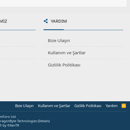
MIZ
YARDIM
Bize Ulaşın
Kullanım ve Şartlar
Gizlilik Politikası
Bize Ulaşın
Kullanım ve Şartlar
Gizlilik Politikası
Yardım
R
S
S
enForo Ltd.
ragonByte Technologies
(
Details
)
© by ©XenTR