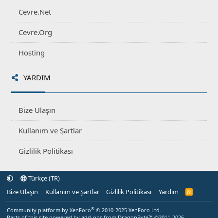
Cevre.Net
Cevre.Org
Hosting
YARDIM
Bize Ulaşın
Kullanım ve Şartlar
Gizlilik Politikası
Türkçe (TR)
Bize Ulaşın
Kullanım ve Şartlar
Gizlilik Politikası
Yardım
R
S
S
®
Community platform by XenForo
© 2010-2025 XenForo Ltd.
Parts of this site powered by
add-ons from DragonByte™
©2011-2026