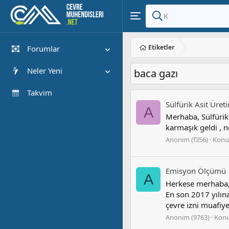
Etiketler
Forumlar
Yeni Mesajlar
Neler Yeni
baca gazı
Forumlarda Ara
Öne çıkan içerik
Takvim
Sülfürik Asit Üret
Yeni Mesajlar
A
Merhaba, Sülfürik 
Son Etkinlik
karmaşık geldi , 
Anonim (f356)
Konu
Emisyon Ölçümü
A
Herkese merhaba, 
En son 2017 yılın
çevre izni muafiyet
Anonim (9763)
Kon