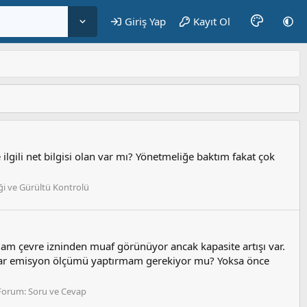
Giriş Yap
Kayıt Ol
 ilgili net bilgisi olan var mı? Yönetmeliğe baktım fakat çok
iği ve Gürültü Kontrolü
am çevre izninden muaf görünüyor ancak kapasite artışı var.
ekrar emisyon ölçümü yaptırmam gerekiyor mu? Yoksa önce
Forum:
Soru ve Cevap