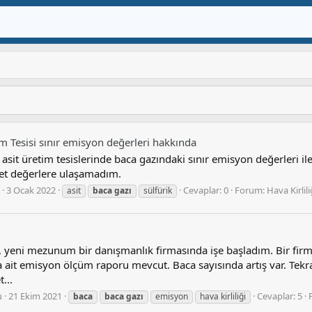
im Tesisi sınır emisyon değerleri hakkında
asit üretim tesislerinde baca gazındaki sınır emisyon değerleri ile
net değerlere ulaşamadım.
3 Ocak 2022
Cevaplar: 0
Forum:
Hava Kirlil
asit
baca
gazı
sülfürik
yeni mezunum bir danışmanlık firmasında işe başladım. Bir firm
a ait emisyon ölçüm raporu mevcut. Baca sayısında artış var. T
...
u
21 Ekim 2021
Cevaplar: 5
baca
baca
gazı
emisyon
hava kirliliği