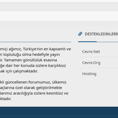
DESTEKLEDIKLERI
miçi ağımız, Türkiye'nin en kapsamlı ve
Cevre.Net
ri topluluğu olma hedefiyle yayın
r. Tamamen gönüllülük esasına
Cevre.Org
e dair her konuda sizlere karşılıksız
ak için çalışmaktadır.
Hosting
rekli güncellenen forumumuz, ülkemiz
yaçlarına özel olarak geliştirilmekte
rımız aracılığıyla sizlere kesintisiz ve
ktadır.