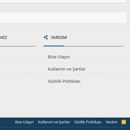
MIZ
YARDIM
Bize Ulaşın
Kullanım ve Şartlar
Gizlilik Politikası
Bize Ulaşın
Kullanım ve Şartlar
Gizlilik Politikası
Yardım
R
S
S