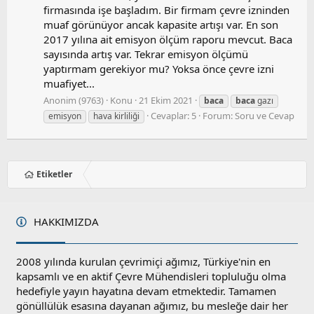
firmasında işe başladım. Bir firmam çevre izninden
muaf görünüyor ancak kapasite artışı var. En son
2017 yılına ait emisyon ölçüm raporu mevcut. Baca
sayısında artış var. Tekrar emisyon ölçümü
yaptırmam gerekiyor mu? Yoksa önce çevre izni
muafiyet...
Anonim (9763)
Konu
21 Ekim 2021
baca
baca
gazı
Cevaplar: 5
Forum:
Soru ve Cevap
emisyon
hava kirliliği
Etiketler
HAKKIMIZDA
2008 yılında kurulan çevrimiçi ağımız, Türkiye'nin en
kapsamlı ve en aktif Çevre Mühendisleri topluluğu olma
hedefiyle yayın hayatına devam etmektedir. Tamamen
gönüllülük esasına dayanan ağımız, bu mesleğe dair her