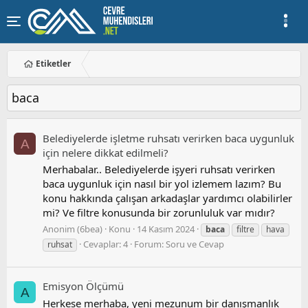
Etiketler
baca
Belediyelerde işletme ruhsatı verirken baca uygunluk
A
için nelere dikkat edilmeli?
Merhabalar.. Belediyelerde işyeri ruhsatı verirken
baca uygunluk için nasıl bir yol izlemem lazım? Bu
konu hakkında çalışan arkadaşlar yardımcı olabilirler
mi? Ve filtre konusunda bir zorunluluk var mıdır?
Anonim (6bea)
Konu
14 Kasım 2024
baca
filtre
hava
Cevaplar: 4
Forum:
Soru ve Cevap
ruhsat
Emisyon Ölçümü
A
Herkese merhaba, yeni mezunum bir danışmanlık