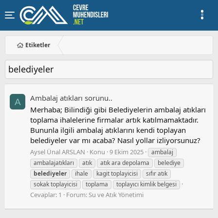
Etiketler
belediyeler
Ambalaj atıkları sorunu..
A
Merhaba; Bilindiği gibi Belediyelerin ambalaj atıkları
toplama ihalelerine firmalar artık katılmamaktadır.
Bununla ilgili ambalaj atıklarını kendi toplayan
belediyeler var mı acaba? Nasıl yollar izliyorsunuz?
Aysel Ünal ARSLAN
Konu
9 Ekim 2025
ambalaj
ambalajatıkları
atık
atık ara depolama
belediye
belediyeler
ihale
kagit toplayicisi
sıfır atık
sokak toplayicisi
toplama
toplayıcı kimlik belgesi
Cevaplar: 1
Forum:
Su ve Atık Yönetimi