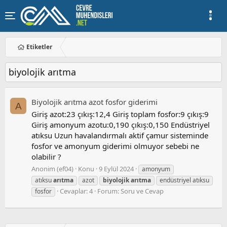
Etiketler
biyolojik arıtma
Biyolojik arıtma azot fosfor giderimi
A
Giriş azot:23 çıkış:12,4 Giriş toplam fosfor:9 çıkış:9
Giriş amonyum azotu:0,190 çıkış:0,150 Endüstriyel
atıksu Uzun havalandırmalı aktif çamur sisteminde
fosfor ve amonyum giderimi olmuyor sebebi ne
olabilir ?
Anonim (ef04)
Konu
9 Eylül 2024
amonyum
atıksu
arıtma
azot
biyolojik
arıtma
endüstriyel atıksu
Cevaplar: 4
Forum:
Soru ve Cevap
fosfor