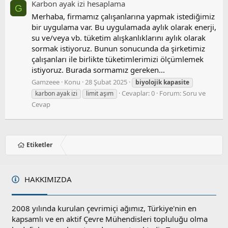
Karbon ayak i̇zi hesaplama
G
Merhaba, firmamız çalışanlarına yapmak istediğimiz
bir uygulama var. Bu uygulamada aylık olarak enerji,
su ve/veya vb. tüketim alışkanlıklarını aylık olarak
sormak istiyoruz. Bunun sonucunda da şirketimiz
çalışanları ile birlikte tüketimlerimizi ölçümlemek
istiyoruz. Burada sormamız gereken...
Gamzeee
Konu
28 Şubat 2025
biyolojik
kapasite
Cevaplar: 0
Forum:
Soru ve
karbon ayak izi
limit aşım
Cevap
Etiketler
HAKKIMIZDA
2008 yılında kurulan çevrimiçi ağımız, Türkiye'nin en
kapsamlı ve en aktif Çevre Mühendisleri topluluğu olma