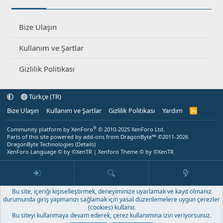
Bize Ulaşın
Kullanım ve Şartlar
Gizlilik Politikası
Türkçe (TR)
Bize Ulaşın
Kullanım ve Şartlar
Gizlilik Politikası
Yardım
R
S
S
®
Community platform by XenForo
© 2010-2025 XenForo Ltd.
Parts of this site powered by
add-ons from DragonByte™
©2011-2026
DragonByte Technologies
(
Details
)
XenForo Language © by ©XenTR
|
Xenforo Theme
© by ©XenTR
Bu site, içeriği kişiselleştirmek, deneyiminize uyarlamak ve kayıt olmanız
durumunda giriş yapmanızı sağlamak için yasal düzenlemelere uygun çerezler
(cookies) kullanır.
Bu siteyi kullanmaya devam ederek, çerez kullanımına izin veriyorsunuz.