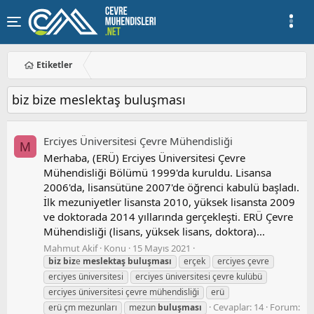
Etiketler
biz bize meslektaş buluşması
Erciyes Üniversitesi Çevre Mühendisliği
M
Merhaba, (ERÜ) Erciyes Üniversitesi Çevre
Mühendisliği Bölümü 1999'da kuruldu. Lisansa
2006'da, lisansütüne 2007'de öğrenci kabulü başladı.
İlk mezuniyetler lisansta 2010, yüksek lisansta 2009
ve doktorada 2014 yıllarında gerçekleşti. ERÜ Çevre
Mühendisliği (lisans, yüksek lisans, doktora)...
Mahmut Akif
Konu
15 Mayıs 2021
biz
biz
e
meslektaş
buluşması
erçek
erciyes çevre
erciyes üniversitesi
erciyes üniversitesi çevre kulübü
erciyes üniversitesi çevre mühendisliği
erü
Cevaplar: 14
Forum:
erü çm mezunları
mezun
buluşması