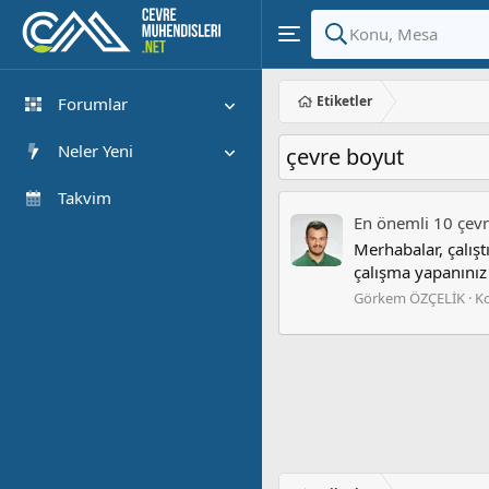
Etiketler
Forumlar
Yeni Mesajlar
Neler Yeni
çevre boyut
Forumlarda Ara
Öne çıkan içerik
Takvim
En önemli 10 çevre
Yeni Mesajlar
Merhabalar, çalış
Son Etkinlik
çalışma yapanınız 
Görkem ÖZÇELİK
K