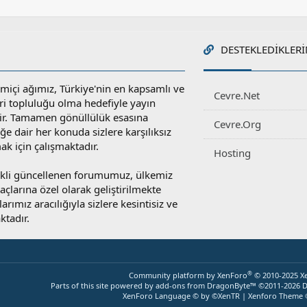
DESTEKLEDIKLERI
miçi ağımız, Türkiye'nin en kapsamlı ve
Cevre.Net
ri topluluğu olma hedefiyle yayın
r. Tamamen gönüllülük esasına
Cevre.Org
e dair her konuda sizlere karşılıksız
ak için çalışmaktadır.
Hosting
rekli güncellenen forumumuz, ülkemiz
yaçlarına özel olarak geliştirilmekte
rımız aracılığıyla sizlere kesintisiz ve
ktadır.
®
Community platform by XenForo
© 2010-2025 X
Parts of this site powered by
add-ons from DragonByte™
©2011-2026
D
XenForo Language © by ©XenTR
|
Xenforo Theme