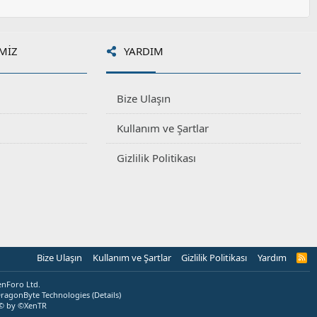
MIZ
YARDIM
Bize Ulaşın
Kullanım ve Şartlar
Gizlilik Politikası
Bize Ulaşın
Kullanım ve Şartlar
Gizlilik Politikası
Yardım
R
S
S
enForo Ltd.
ragonByte Technologies
(
Details
)
© by ©XenTR