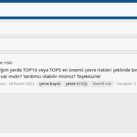
 riski
tığım yerde TOP10 veya TOP5 en önemli çevre riskleri şeklinde bi
var mıdır? Yardımcı olabilir misiniz? Teşekkürler
onu
24 Kasım 2022
Cevaplar: 2
çevre
boyut
çevre
kirliliği
önemli risk