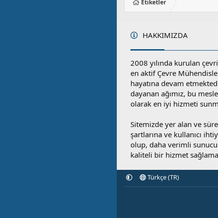
Etiketler
HAKKIMIZDA
2008 yılında kurulan çevri
en aktif Çevre Mühendisle
hayatına devam etmektedi
dayanan ağımız, bu mesleğ
olarak en iyi hizmeti sunm
Sitemizde yer alan ve sü
şartlarına ve kullanıcı ihti
olup, daha verimli sunucula
kaliteli bir hizmet sağlama
Türkçe (TR)