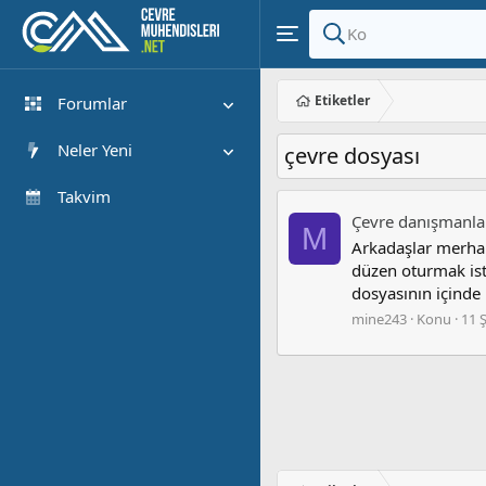
Etiketler
Forumlar
Yeni Mesajlar
Neler Yeni
çevre dosyası
Forumlarda Ara
Öne çıkan içerik
Takvim
Çevre danışmanlar
Yeni Mesajlar
M
Arkadaşlar merhab
Son Etkinlik
düzen oturmak ist
dosyasının içinde n
mine243
Konu
11 