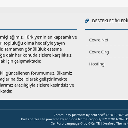
DESTEKLEDIKLERI
miçi ağımız, Türkiye'nin en kapsamlı ve
Cevre.Net
ri topluluğu olma hedefiyle yayın
r. Tamamen gönüllülük esasına
Cevre.Org
e dair her konuda sizlere karşılıksız
ak için çalışmaktadır.
Hosting
rekli güncellenen forumumuz, ülkemiz
yaçlarına özel olarak geliştirilmekte
rımız aracılığıyla sizlere kesintisiz ve
ktadır.
®
Community platform by XenForo
© 2010-2025 X
Parts of this site powered by
add-ons from DragonByte™
©2011-2026
D
XenForo Language © by ©XenTR
|
Xenforo Theme