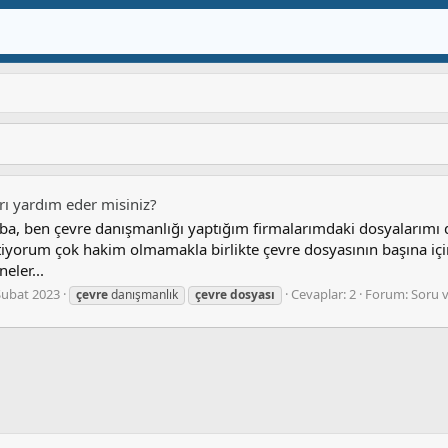
ı yardım eder misiniz?
a, ben çevre danışmanlığı yaptığım firmalarımdaki dosyalarımı 
iyorum çok hakim olmamakla birlikte çevre dosyasının başına için
eler...
Şubat 2023
Cevaplar: 2
Forum:
Soru 
çevre
danışmanlık
çevre
dosyası