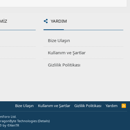
MIZ
YARDIM
Bize Ulaşın
Kullanım ve Şartlar
Gizlilik Politikası
Bize Ulaşın
Kullanım ve Şartlar
Gizlilik Politikası
Yardım
R
S
S
enForo Ltd.
ragonByte Technologies
(
Details
)
© by ©XenTR