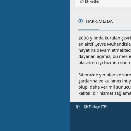
Etiketler
HAKKIMIZDA
2008 yılında kurulan çevri
en aktif Çevre Mühendisle
hayatına devam etmektedi
dayanan ağımız, bu mesleğ
olarak en iyi hizmeti sunm
Sitemizde yer alan ve sü
şartlarına ve kullanıcı ihti
olup, daha verimli sunucula
kaliteli bir hizmet sağlama
Türkçe (TR)