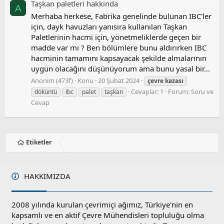
Taşkan paletleri̇ hakkinda
A
Merhaba herkese, Fabrika genelinde bulunan IBC'ler
için, dayk havuzları yanısıra kullanılan Taşkan
Paletlerinin hacmi için, yönetmeliklerde geçen bir
madde var mı ? Ben bölümlere bunu aldırırken IBC
hacminin tamamını kapsayacak şekilde almalarının
uygun olacağını düşünüyorum ama bunu yasal bir...
Anonim (473f)
Konu
20 Şubat 2024
çevre
kazası
Cevaplar: 1
Forum:
Soru ve
döküntü
ibc
palet
taşkan
Cevap
Etiketler
HAKKIMIZDA
2008 yılında kurulan çevrimiçi ağımız, Türkiye'nin en
kapsamlı ve en aktif Çevre Mühendisleri topluluğu olma