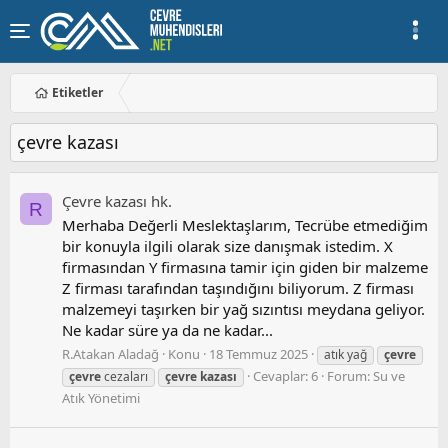
Etiketler
çevre kazası
Çevre kazası hk.
R
Merhaba Değerli Meslektaşlarım, Tecrübe etmediğim
bir konuyla ilgili olarak size danışmak istedim. X
firmasından Y firmasına tamir için giden bir malzeme
Z firması tarafından taşındığını biliyorum. Z firması
malzemeyi taşırken bir yağ sızıntısı meydana geliyor.
Ne kadar süre ya da ne kadar...
R.Atakan Aladağ
Konu
18 Temmuz 2025
atık yağ
çevre
Cevaplar: 6
Forum:
Su ve
çevre
cezaları
çevre
kazası
Atık Yönetimi