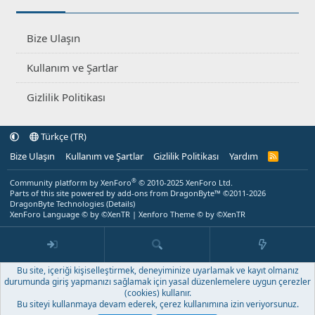
Bize Ulaşın
Kullanım ve Şartlar
Gizlilik Politikası
Türkçe (TR)
Bize Ulaşın
Kullanım ve Şartlar
Gizlilik Politikası
Yardım
R
S
S
®
Community platform by XenForo
© 2010-2025 XenForo Ltd.
Parts of this site powered by
add-ons from DragonByte™
©2011-2026
DragonByte Technologies
(
Details
)
XenForo Language © by ©XenTR
|
Xenforo Theme
© by ©XenTR
Bu site, içeriği kişiselleştirmek, deneyiminize uyarlamak ve kayıt olmanız
durumunda giriş yapmanızı sağlamak için yasal düzenlemelere uygun çerezler
(cookies) kullanır.
Bu siteyi kullanmaya devam ederek, çerez kullanımına izin veriyorsunuz.