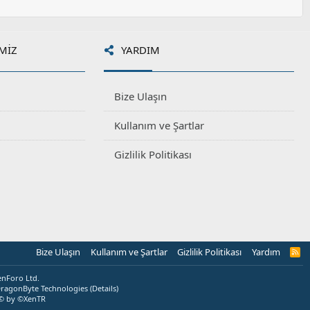
MIZ
YARDIM
Bize Ulaşın
Kullanım ve Şartlar
Gizlilik Politikası
Bize Ulaşın
Kullanım ve Şartlar
Gizlilik Politikası
Yardım
R
S
S
enForo Ltd.
ragonByte Technologies
(
Details
)
© by ©XenTR