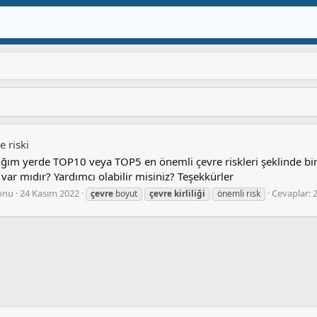
 riski
tığım yerde TOP10 veya TOP5 en önemli çevre riskleri şeklinde bi
var mıdır? Yardımcı olabilir misiniz? Teşekkürler
onu
24 Kasım 2022
Cevaplar: 
çevre
boyut
çevre
kirliliği
önemli risk