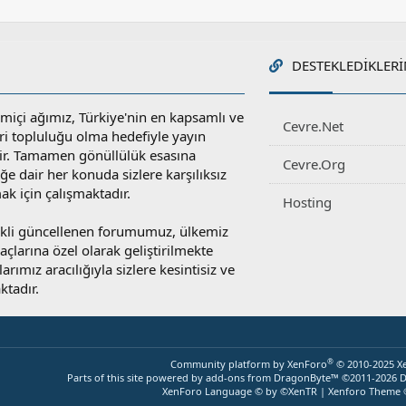
DESTEKLEDIKLERI
miçi ağımız, Türkiye'nin en kapsamlı ve
Cevre.Net
ri topluluğu olma hedefiyle yayın
r. Tamamen gönüllülük esasına
Cevre.Org
e dair her konuda sizlere karşılıksız
ak için çalışmaktadır.
Hosting
rekli güncellenen forumumuz, ülkemiz
yaçlarına özel olarak geliştirilmekte
rımız aracılığıyla sizlere kesintisiz ve
ktadır.
®
Community platform by XenForo
© 2010-2025 X
Parts of this site powered by
add-ons from DragonByte™
©2011-2026
D
XenForo Language © by ©XenTR
|
Xenforo Theme