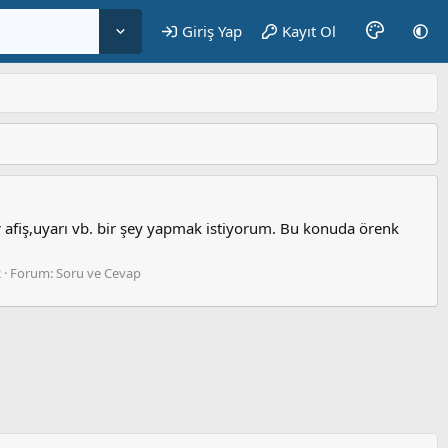
Giriş Yap
Kayıt Ol
r afiş,uyarı vb. bir şey yapmak istiyorum. Bu konuda örenk
2
Forum:
Soru ve Cevap