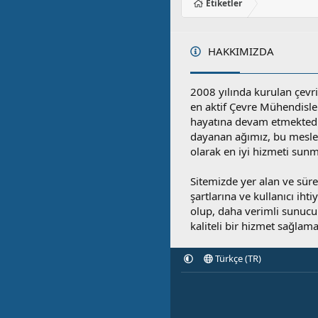
Etiketler
HAKKIMIZDA
2008 yılında kurulan çevri
en aktif Çevre Mühendisle
hayatına devam etmektedi
dayanan ağımız, bu mesleğ
olarak en iyi hizmeti sunm
Sitemizde yer alan ve sü
şartlarına ve kullanıcı ihti
olup, daha verimli sunucula
kaliteli bir hizmet sağlama
Türkçe (TR)