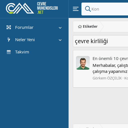
Etiketler
Forumlar
Yeni Mesajlar
Neler Yeni
çevre kirliliği
Forumlarda Ara
Öne çıkan içerik
Takvim
En önemli 10 çevre
Yeni Mesajlar
Merhabalar, çalış
Son Etkinlik
çalışma yapanınız 
Görkem ÖZÇELİK
K